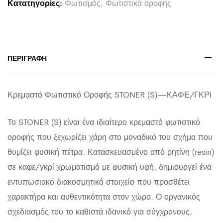
Κατατηγορίες:
Φωτισμός
,
Φωτιστικά οροφής
STONER
(S)
HM4417.03
ΓΚΡΙ/
ΠΕΡΙΓΡΑΦΉ
ΚΑΦΕ-
-
Κρεμαστό Φωτιστικό Οροφής STONER (S)—ΚΑΦΕ/ΓΚΡΙ
37x30x45Υεκ.
quantity
Το STONER (S) είναι ένα ιδιαίτερο κρεμαστό φωτιστικό
οροφής που ξεχωρίζει χάρη στο μοναδικό του σχήμα που
θυμίζει φυσική πέτρα. Κατασκευασμένο από ρητίνη (resin)
σε καφε/γκρί χρωματισμό με φυσική υφή, δημιουργεί ένα
εντυπωσιακό διακοσμητικό στοιχείο που προσθέτει
χαρακτήρα και αυθεντικότητα στον χώρο. Ο οργανικός
σχεδιασμός του το καθιστά ιδανικό για σύγχρονους,