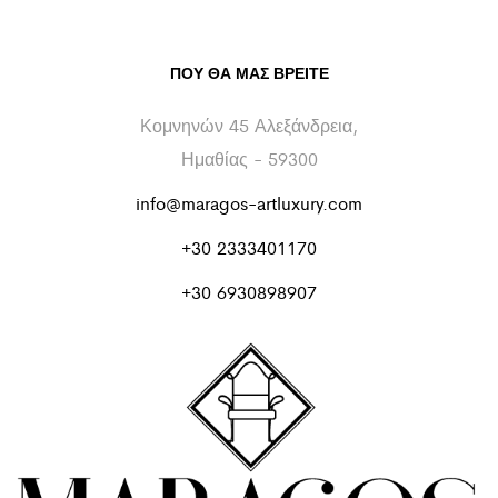
ΠΟΥ ΘΑ ΜΑΣ ΒΡΕΊΤΕ
Κομνηνών 45 Αλεξάνδρεια,
Ημαθίας - 59300
info@maragos-artluxury.com
+30 2333401170
+30 6930898907