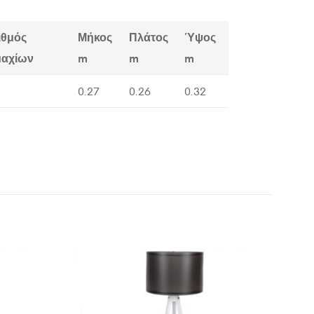
ιθμός
Μήκος
Πλάτος
Ύψος
μαχίων
m
m
m
0.27
0.26
0.32