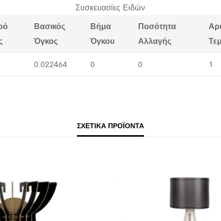
Συσκευασίες Ειδών
ρό
Βασικός
Βήμα
Ποσότητα
Αρ
ς
Όγκος
Όγκου
Αλλαγής
Τε
0.022464
0
0
1
ΣΧΕΤΙΚΆ ΠΡΟΪΌΝΤΑ