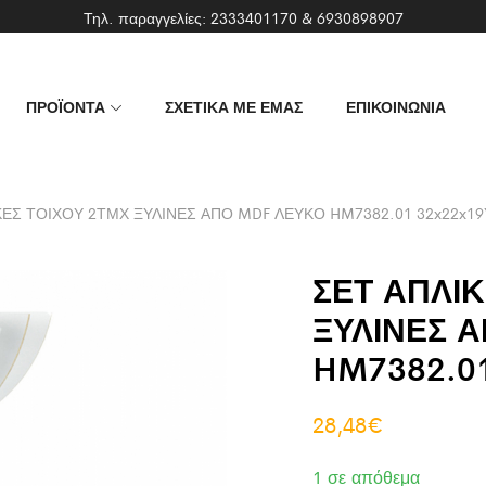
Τηλ. παραγγελίες:
2333401170
&
6930898907
ΠΡΟΪΟΝΤΑ
ΣΧΕΤΙΚΑ ΜΕ ΕΜΑΣ
ΕΠΙΚΟΙΝΩΝΙΑ
ΚΕΣ ΤΟΙΧΟΥ 2ΤΜΧ ΞΥΛΙΝΕΣ ΑΠΟ MDF ΛΕΥΚΟ HM7382.01 32x22x19Υ
ΣΕΤ ΑΠΛΙΚ
ΞΥΛΙΝΕΣ 
HM7382.01
28,48
€
1 σε απόθεμα