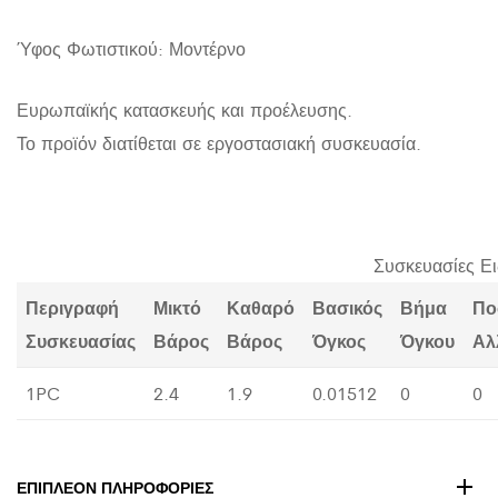
Ύφος Φωτιστικού: Μοντέρνο
Ευρωπαϊκής κατασκευής και προέλευσης.
Το προϊόν διατίθεται σε εργοστασιακή συσκευασία.
Συσκευασίες Ε
Περιγραφή
Μικτό
Καθαρό
Βασικός
Βήμα
Πο
Συσκευασίας
Βάρος
Βάρος
Όγκος
Όγκου
Αλ
1PC
2.4
1.9
0.01512
0
0
ΕΠΙΠΛΈΟΝ ΠΛΗΡΟΦΟΡΊΕΣ