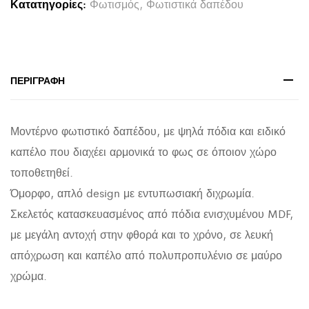
Κατατηγορίες:
Φωτισμός
,
Φωτιστικά δαπέδου
ΜΕ
ΜΑΥΡΟ
ΚΑΠΕΛΟ
HM7272.05
ΠΕΡΙΓΡΑΦΉ
Φ38x145
εκ.
Μοντέρνο φωτιστικό δαπέδου, με ψηλά πόδια και ειδικό
quantity
καπέλο που διαχέει αρμονικά το φως σε όποιον χώρο
τοποθετηθεί.
Όμορφο, απλό design με εντυπωσιακή διχρωμία.
Σκελετός κατασκευασμένος από πόδια ενισχυμένου MDF,
με μεγάλη αντοχή στην φθορά και το χρόνο, σε λευκή
απόχρωση και καπέλο από πολυπροπυλένιο σε μαύρο
χρώμα.