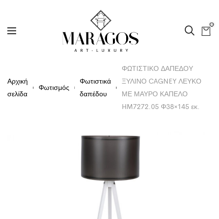
0
ΦΩΤΙΣΤΙΚΟ ΔΑΠΕΔΟΥ
Αρχική
Φωτιστικά
ΞΥΛΙΝΟ CAGNEY ΛΕΥΚΟ
Φωτισμός
σελίδα
δαπέδου
ΜΕ ΜΑΥΡΟ ΚΑΠΕΛΟ
HM7272.05 Φ38×145 εκ.