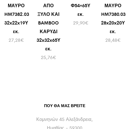
ΜΑΥΡΟ
ΑΠΟ
Φ54×65Υ
ΜΑΥΡΟ
HM7382.03
ΞΥΛΟ ΚΑΙ
εκ.
HM7380.03
32x22x19Υ
BAMBOO
29,90
€
28x20x20Υ
εκ.
ΚΑΡΥΔΙ
εκ.
27,28
€
32x32x65Υ
28,48
€
εκ.
25,76
€
ΠΟΥ ΘΑ ΜΑΣ ΒΡΕΊΤΕ
Κομνηνών 45 Αλεξάνδρεια,
Ημαθίας - 59300