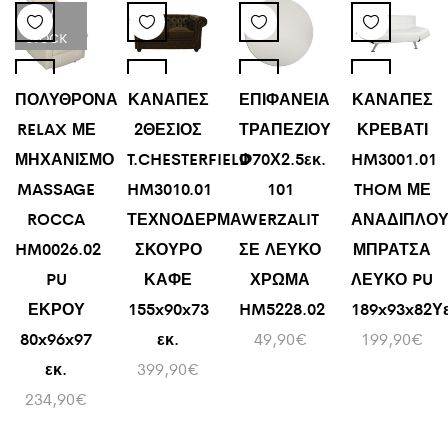
LOW
STOCK
ΠΟΛΥΘΡΟΝΑ
ΚΑΝΑΠΕΣ
ΕΠΙΦΑΝΕΙΑ
ΚΑΝΑΠΕΣ
RELAX ΜΕ
2ΘΕΣΙΟΣ
ΤΡΑΠΕΖΙΟΥ
ΚΡΕΒΑΤΙ
ΜΗΧΑΝΙΣΜΟ
T.CHESTERFIELD
Φ70Χ2.5εκ.
HM3001.01
MASSAGE
HM3010.01
101
THOM ΜΕ
ROCCA
ΤΕΧΝΟΔΕΡΜΑ
WERZALIT
ΑΝΑΔΙΠΛΟ
HM0026.02
ΣΚΟΥΡΟ
ΣΕ ΛΕΥΚΟ
ΜΠΡΑΤΣΑ
PU
ΚΑΦΕ
ΧΡΩΜΑ
ΛΕΥΚΟ PU
ΕΚΡΟΥ
155x90x73
HM5228.02
189x93x82Υε
80x96x97
εκ.
49,90
€
199,90
€
εκ.
399,90
€
234,90
€