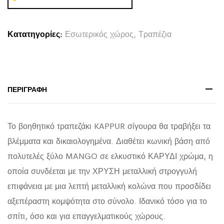
HM9726
ΞΥΛΟ
Κατατηγορίες:
Εσωτερικός χώρος
,
Τραπέζια
MANGO
ΣΕ
ΚΑΡΥΔΙ-
ΜΕΤΑΛΛΟ
ΠΕΡΙΓΡΑΦΉ
ΧΡΥΣΟ
Φ38x62Υεκ
Το βοηθητικό τραπεζάκι KAPPUR σίγουρα θα τραβήξει τα
quantity
βλέμματα και δικαιολογημένα. Διαθέτει κωνική βάση από
πολυτελές ξύλο MANGO σε ελκυστικό ΚΑΡΥΔΙ χρώμα, η
οποία συνδέεται με την ΧΡΥΣΗ μεταλλική στρογγυλή
επιφάνεια με μια λεπτή μεταλλική κολώνα που προσδίδει
αξεπέραστη κομψότητα στο σύνολο. Ιδανικό τόσο για το
σπίτι, όσο και για επαγγελματικούς χώρους.