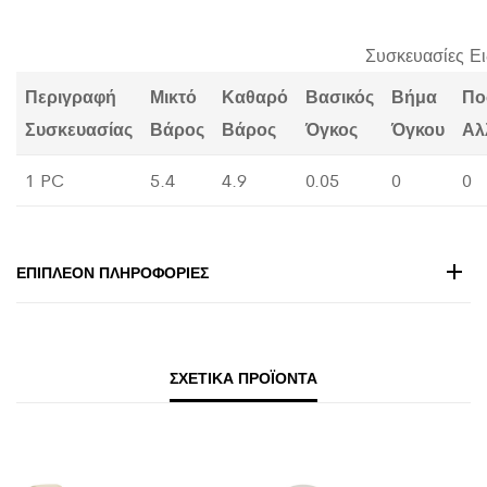
Συσκευασίες Ε
Περιγραφή
Μικτό
Καθαρό
Βασικός
Βήμα
Πο
Συσκευασίας
Βάρος
Βάρος
Όγκος
Όγκου
Αλ
1 PC
5.4
4.9
0.05
0
0
ΕΠΙΠΛΈΟΝ ΠΛΗΡΟΦΟΡΊΕΣ
ΣΧΕΤΙΚΆ ΠΡΟΪΌΝΤΑ