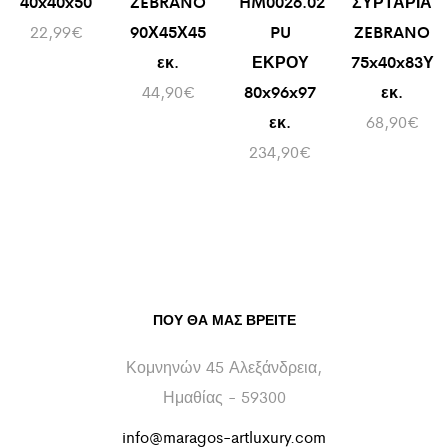
40x40x50
ZEBRANO
HM0026.02
ΣΥΡΤΑΡΙΑ
22,99
€
90Χ45Χ45
PU
ZEBRANO
εκ.
ΕΚΡΟΥ
75x40x83Υ
44,90
€
80x96x97
εκ.
εκ.
68,90
€
234,90
€
ΠΟΥ ΘΑ ΜΑΣ ΒΡΕΊΤΕ
Κομνηνών 45 Αλεξάνδρεια,
Ημαθίας - 59300
info@maragos-artluxury.com