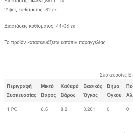
Διαστάσεις: 44×52,5×111 εκ.
Ύψος καθίσματος: 82 εκ.
Διαστάσεις καθίσματος: 44×36 εκ.
Το προϊόν κατασκευάζεται κατόπιν παραγγελίας.
Συσκευασίες Ε
Περιγραφή
Μικτό
Καθαρό
Βασικός
Βήμα
Πο
Συσκευασίας
Βάρος
Βάρος
Όγκος
Όγκου
Αλ
1 PC
8.5
8.2
0.201
0
0