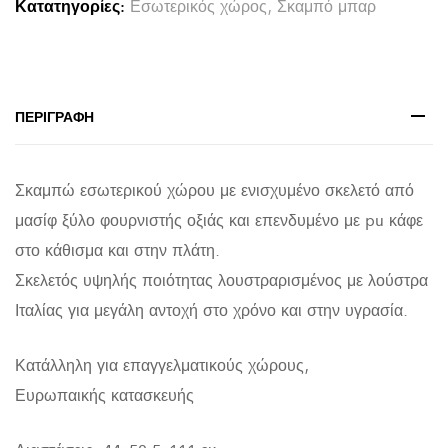
Κατατηγορίες:
Εσωτερικός χώρος
,
Σκαμπό μπαρ
ΜΕ
PVC
ΚΑΦΕ
RODOS
ΠΕΡΙΓΡΑΦΉ
VEGGE
HM299
Σκαμπώ εσωτερικού χώρου με ενισχυμένο σκελετό από
44x52,5x111
μασίφ ξύλο φουρνιστής οξιάς και επενδυμένο με pu κάφε
εκ.
στο κάθισμα και στην πλάτη.
quantity
Σκελετός υψηλής ποιότητας λουστραρισμένος με λούστρα
Ιταλίας για μεγάλη αντοχή στο χρόνο και στην υγρασία.
Κατάλληλη για επαγγελματικούς χώρους,
Ευρωπαικής κατασκευής