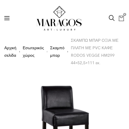
0
ΣΚΑΜΠΩ ΜΠΑΡ ΟΞΙΑ ΜΕ
Αρχική
Εσωτερικός
Σκαμπό
ΠΛΑΤΗ ΜΕ PVC ΚΑΦΕ
σελίδα
χώρος
μπαρ
RODOS VEGGE HM299
44×52,5×111 εκ.