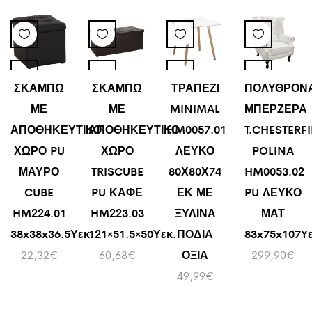
ΣΚΑΜΠΩ
ΣΚΑΜΠΩ
ΤΡΑΠΕΖΙ
ΠΟΛΥΘΡΟΝ
ΜΕ
ΜΕ
MINIMAL
ΜΠΕΡΖΕΡΑ
ΑΠΟΘΗΚΕΥΤΙΚΟ
ΑΠΟΘΗΚΕΥΤΙΚΟ
HM0057.01
T.CHESTERF
ΧΩΡΟ PU
ΧΩΡΟ
ΛΕΥΚΟ
POLINA
ΜΑΥΡΟ
TRISCUBE
80Χ80Χ74
HM0053.02
CUBE
PU ΚΑΦΕ
ΕΚ ΜΕ
PU ΛΕΥΚΟ
HM224.01
HM223.03
ΞΥΛΙΝΑ
ΜΑΤ
38x38x36.5Υεκ.
121×51.5×50Υεκ.
ΠΟΔΙΑ
83x75x107Yε
22,32
€
60,68
€
ΟΞΙΑ
299,90
€
49,99
€