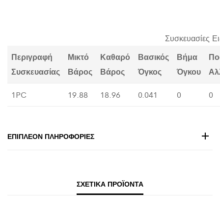
Συσκευασίες Ε
Περιγραφή
Μικτό
Καθαρό
Βασικός
Βήμα
Πο
Συσκευασίας
Βάρος
Βάρος
Όγκος
Όγκου
Αλ
1PC
19.88
18.96
0.041
0
0
ΕΠΙΠΛΈΟΝ ΠΛΗΡΟΦΟΡΊΕΣ
ΣΧΕΤΙΚΆ ΠΡΟΪΌΝΤΑ