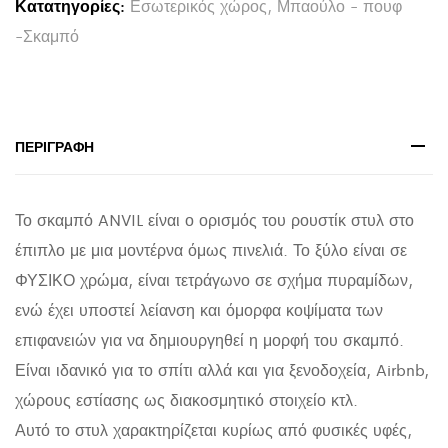
Κατατηγορίες:
Εσωτερικός χώρος
,
Μπαούλο - πουφ
SUAR
-Σκαμπό
ΣΕ
ΦΥΣΙΚΟ
ΧΡΩΜΑ
31x31x45Yεκ.
ΠΕΡΙΓΡΑΦΉ
quantity
Το σκαμπό ANVIL είναι ο ορισμός του ρουστίκ στυλ στο
έπιπλο με μια μοντέρνα όμως πινελιά. Το ξύλο είναι σε
ΦΥΣΙΚΟ χρώμα, είναι τετράγωνο σε σχήμα πυραμίδων,
ενώ έχει υποστεί λείανση και όμορφα κοψίματα των
επιφανειών για να δημιουργηθεί η μορφή του σκαμπό.
Είναι ιδανικό για το σπίτι αλλά και για ξενοδοχεία, Airbnb,
χώρους εστίασης ως διακοσμητικό στοιχείο κτλ.
Αυτό το στυλ χαρακτηρίζεται κυρίως από φυσικές υφές,