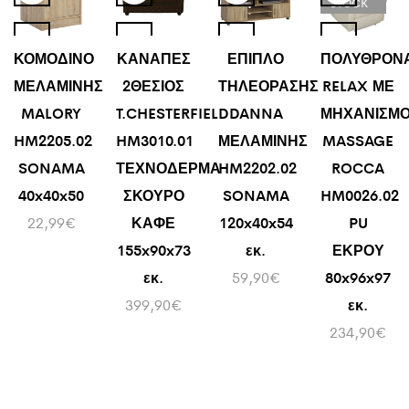
STOCK
ΚΟΜΟΔΙΝΟ
ΚΑΝΑΠΕΣ
ΕΠΙΠΛΟ
ΠΟΛΥΘΡΟΝ
ΜΕΛΑΜΙΝΗΣ
2ΘΕΣΙΟΣ
ΤΗΛΕΟΡΑΣΗΣ
RELAX ΜΕ
MALORY
T.CHESTERFIELD
DANNA
ΜΗΧΑΝΙΣΜ
HM2205.02
HM3010.01
ΜΕΛΑΜΙΝΗΣ
MASSAGE
SONAMA
ΤΕΧΝΟΔΕΡΜΑ
HM2202.02
ROCCA
40x40x50
ΣΚΟΥΡΟ
SONAMA
HM0026.02
22,99
€
ΚΑΦΕ
120x40x54
PU
155x90x73
εκ.
ΕΚΡΟΥ
εκ.
59,90
€
80x96x97
399,90
€
εκ.
234,90
€