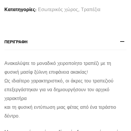
ΜΑΣΙΦ
Κατατηγορίες:
Εσωτερικός χώρος
,
Τραπέζια
ΞΥΛΟ
ΑΚΑΚΙΑΣ
HM8337.11
200x93x74Υ
ΠΕΡΙΓΡΑΦΉ
εκ.
quantity
Ανακαλύψτε το μοναδικό χειροποίητο τραπέζι με τη
φυσική μασίφ ξύλινη επιφάνεια ακακίας!
Ως ιδιαίτερο χαρακτηριστικό, οι άκρες του τραπεζιού
επεξεργάστηκαν για να δημιουργήσουν τον αρχικό
χαρακτήρα
και τη φυσική εντύπωση μιας φέτας από ένα τεράστιο
δέντρο.