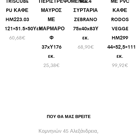
TRISCUBE
ΠΕΡΙΣΤΡΕΦΟΜΕΝΟΣ
ME 4
ΜΕ PVC
PU ΚΑΦΕ
ΜΑΥΡΟΣ
ΣΥΡΤΑΡΙΑ
ΚΑΦΕ
HM223.03
ΜΕ
ZEBRANO
RODOS
121×51.5×50Υεκ.
ΜΑΡΜΑΡΟ
75x40x83Υ
VEGGE
60,68
€
Φ
εκ.
HM299
37xΥ176
68,90
€
44×52,5×111
εκ.
εκ.
25,38
€
99,92
€
ΠΟΥ ΘΑ ΜΑΣ ΒΡΕΊΤΕ
Κομνηνών 45 Αλεξάνδρεια,