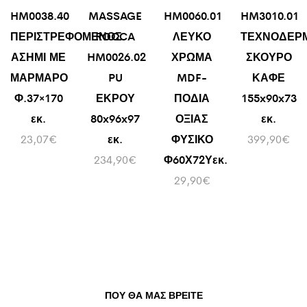
HM0038.40
MASSAGE
HM0060.01
HM3010.01
ΠΕΡΙΣΤΡΕΦΟΜΕΝΟΣ
ROCCA
ΛΕΥΚΟ
ΤΕΧΝΟΔΕΡ
ΑΣΗΜΙ ΜΕ
HM0026.02
ΧΡΩΜΑ
ΣΚΟΥΡΟ
ΜΑΡΜΑΡΟ
PU
MDF-
ΚΑΦΕ
Φ.37×170
ΕΚΡΟΥ
ΠΟΔΙΑ
155x90x73
εκ.
80x96x97
ΟΞΙΑΣ
εκ.
23,07
€
εκ.
ΦΥΣΙΚΟ
399,90
€
234,90
€
Φ60Χ72Υεκ.
29,90
€
ΠΟΥ ΘΑ ΜΑΣ ΒΡΕΊΤΕ