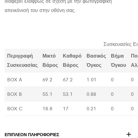
διαφέρει ελαφρώς σε σχέση με την φωτογραφική
απεικόνισή του στην οθόνη σας.
Συσκευασίες Ε
Περιγραφή
Μικτό
Καθαρό
Βασικός
Βήμα
Πο
Συσκευασίας
Βάρος
Βάρος
Όγκος
Όγκου
Αλ
BOX A
69.2
67.2
1.01
0
0
BOX B
55.1
53.1
0.88
0
0
BOX C
18.8
17
0.21
0
0
ΕΠΙΠΛΈΟΝ ΠΛΗΡΟΦΟΡΊΕΣ