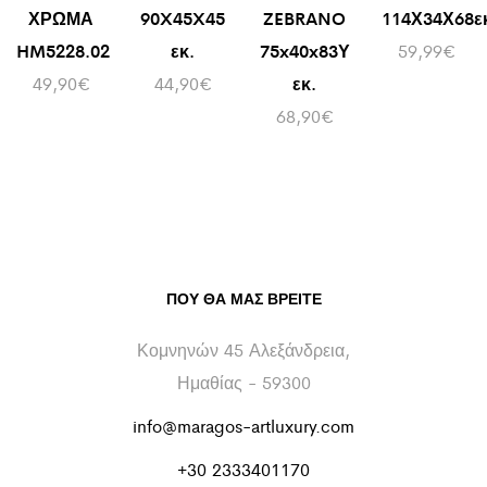
ΧΡΩΜΑ
90X45X45
ZEBRANO
114Χ34Χ68ε
HM5228.02
εκ.
75x40x83Υ
59,99
€
49,90
€
44,90
€
εκ.
68,90
€
ΠΟΥ ΘΑ ΜΑΣ ΒΡΕΊΤΕ
Κομνηνών 45 Αλεξάνδρεια,
Ημαθίας - 59300
info@maragos-artluxury.com
+30 2333401170