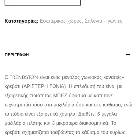
ΜΕ
ΑΠΟΘ.ΧΩΡΟ
Κατατηγορίες:
Εσωτερικός χώρος
,
Σαλόνια - γωνίες
TRENDSTON
HM3302.03L
ΜΠΕΖ
ΥΦΑΣΜΑ
ΠΕΡΙΓΡΑΦΉ
298x177x95Υεκ
quantity
Ο TRENDSTON είναι ένας μεγάλος γωνιακός καναπές-
κρεβάτι (ΑΡΙΣΤΕΡΗ ΓΩΝΙΑ). Η επένδυσή του είναι με
εξαιρετικής ποιότητας ΜΠΕΖ ύφασμα με καπιτονέ
τεχνοτροπία τόσο στα μαξιλάρια όσο και στο κάθισμα, ενώ
τα πόδια είναι εξαιρετικά χαμηλά. Διαθέτει 5 μεγάλα
μαξιλάρια πλάτης και 3 μικρότερα διακοσμητικά. Το
κρεβάτι σχηματίζεται τραβώντας το κάθισμα του κυρίως