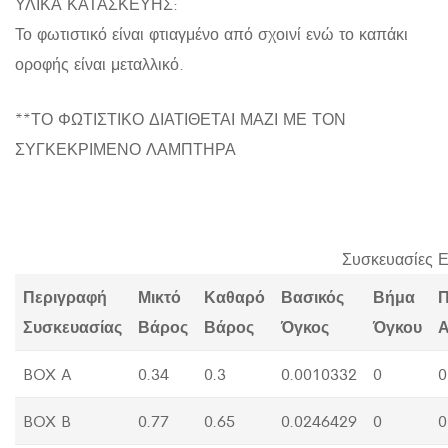
ΥΛΙΚΑ ΚΑΤΑΣΚΕΥΗΣ:
Το φωτιστικό είναι φτιαγμένο από σχοινί ενώ το καπάκι
οροφής είναι μεταλλικό.
**ΤΟ ΦΩΤΙΣΤΙΚΟ ΔΙΑΤΙΘΕΤΑΙ ΜΑΖΙ ΜΕ ΤΟΝ
ΣΥΓΚΕΚΡΙΜΕΝΟ ΛΑΜΠΤΗΡΑ
Συσκευασίες 
Περιγραφή
Μικτό
Καθαρό
Βασικός
Βήμα
Π
Συσκευασίας
Βάρος
Βάρος
Όγκος
Όγκου
Α
BOX A
0.34
0.3
0.0010332
0
0
BOX B
0.77
0.65
0.0246429
0
0