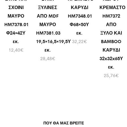
ΣΧΟΙΝΙ
ΞΥΛΙΝΕΣ
ΚΑΡΥΔΙ
ΚΡΕΜΑΣΤΟ
ΜΑΥΡΟ
ΑΠΟ MDF
HM7348.01
HM7372
HM7378.01
ΜΑΥΡΟ
Φ68×50Υ
ΑΠΟ
Φ24×42Υ
HM7381.03
εκ.
ΞΥΛΟ ΚΑΙ
εκ.
19,5×16,5×19,5Υ
32,22
€
BAMBOO
12,40
€
εκ.
ΚΑΡΥΔΙ
28,48
€
32x32x65Υ
εκ.
25,76
€
ΠΟΥ ΘΑ ΜΑΣ ΒΡΕΊΤΕ