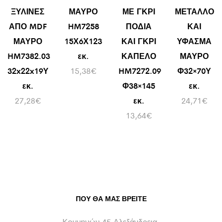
ΞΥΛΙΝΕΣ
ΜΑΥΡΟ
ΜΕ ΓΚΡΙ
ΜΕΤΑΛΛΟ
ΑΠΟ MDF
HM7258
ΠΟΔΙΑ
ΚΑΙ
ΜΑΥΡΟ
15Χ6Χ123
ΚΑΙ ΓΚΡΙ
ΥΦΑΣΜΑ
HM7382.03
εκ.
ΚΑΠΕΛΟ
ΜΑΥΡΟ
32x22x19Υ
15,38
€
HM7272.09
Φ32×70Υ
εκ.
Φ38×145
εκ.
27,28
€
εκ.
24,71
€
13,64
€
ΠΟΥ ΘΑ ΜΑΣ ΒΡΕΊΤΕ
Κομνηνών 45 Αλεξάνδρεια,