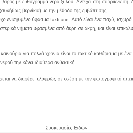
 σε βάρος με ευθύγραμμα νερά ξύλου. Αντέχει στη συρρίκνωση,
 (συνήθως βερνίκια) με την μέθοδο της εμβάπτισης.
χο ενισχυμένο ύφασμα textilene. Αυτό είναι ένα παχύ, ισχυρό
εστερικά νήματα υφασμένα από άκρη σε άκρη, και είναι επικαλ
 καινούρια για πολλά χρόνια είναι το τακτικό καθάρισμα με έν
νερού την κάνει ιδιαίτερα ανθεκτική.
χεται να διαφέρει ελαφρώς σε σχέση με την φωτογραφική απει
Συσκευασίες Ειδών