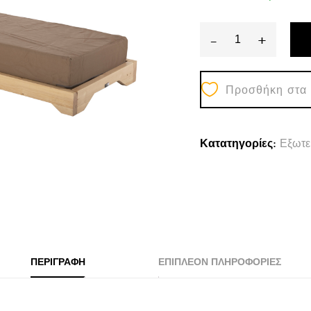
-
+
ΞΑΠΛΩΣΤΡΑ
IKARIA
Προσθήκη στα
ΜΕ
ΠΟΔΙ
HM10623.04
Κατατηγορίες:
Εξωτε
ΠΕΥΚΟ
ΣΕ
ΦΥΣΙΚΟ-
ΜΟΚΑ
TEXTILEΝΕ-
ΜΑΞΙΛΑΡΙ
ΠΕΡΙΓΡΑΦΉ
ΕΠΙΠΛΈΟΝ ΠΛΗΡΟΦΟΡΊΕΣ
20εκ.
quantity