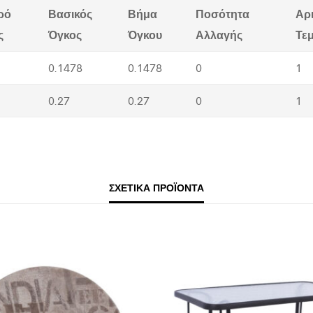
ρό
Βασικός
Βήμα
Ποσότητα
Αρ
ς
Όγκος
Όγκου
Αλλαγής
Τε
0.1478
0.1478
0
1
0.27
0.27
0
1
ΣΧΕΤΙΚΆ ΠΡΟΪΌΝΤΑ