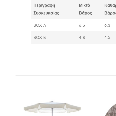
Περιγραφή
Μικτό
Καθα
Συσκευασίας
Βάρος
Βάρο
BOX A
6.5
6.3
BOX B
4.8
4.5