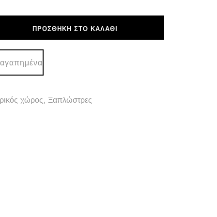
ΠΡΟΣΘΉΚΗ ΣΤΟ ΚΑΛΆΘΙ
 αγαπημένα
ρικός χώρος
,
Ξαπλώστρες