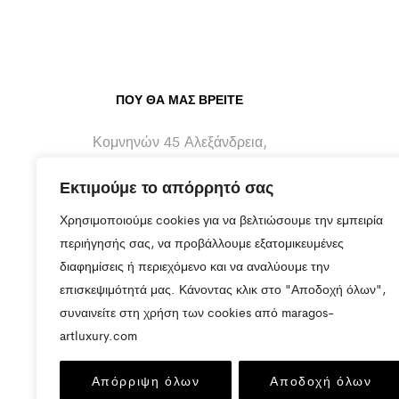
ΠΟΥ ΘΑ ΜΑΣ ΒΡΕΊΤΕ
Κομνηνών 45 Αλεξάνδρεια,
Ημαθίας - 59300
Εκτιμούμε το απόρρητό σας
info@maragos-artluxury.com
Χρησιμοποιούμε cookies για να βελτιώσουμε την εμπειρία
+30 2333401170
περιήγησής σας, να προβάλλουμε εξατομικευμένες
διαφημίσεις ή περιεχόμενο και να αναλύουμε την
+30 6930898907
επισκεψιμότητά μας. Κάνοντας κλικ στο "Αποδοχή όλων",
συναινείτε στη χρήση των cookies από maragos-
artluxury.com
Απόρριψη όλων
Αποδοχή όλων
© 2023 MARAGOS-ARTLUXURY. All Rights R