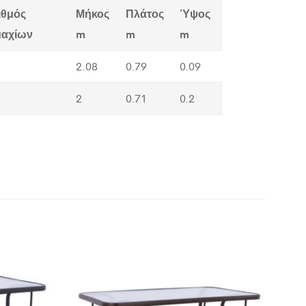
ιθμός
Μήκος
Πλάτος
Ύψος
μαχίων
m
m
m
2.08
0.79
0.09
2
0.71
0.2