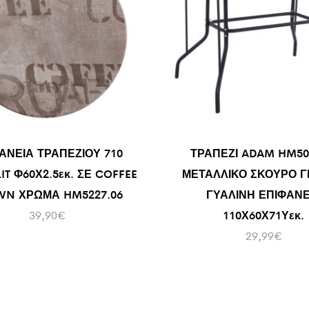
ΑΝΕΙΑ ΤΡΑΠΕΖΙΟΥ 710
ΤΡΑΠΕΖΙ ADAM HM50
IT Φ60Χ2.5εκ. ΣΕ COFFEE
ΜΕΤΑΛΛΙΚΟ ΣΚΟΥΡΟ Γ
WN ΧΡΩΜΑ HM5227.06
ΓΥΑΛΙΝΗ ΕΠΙΦΑΝΕ
39,90
€
110Χ60Χ71Υεκ.
29,99
€