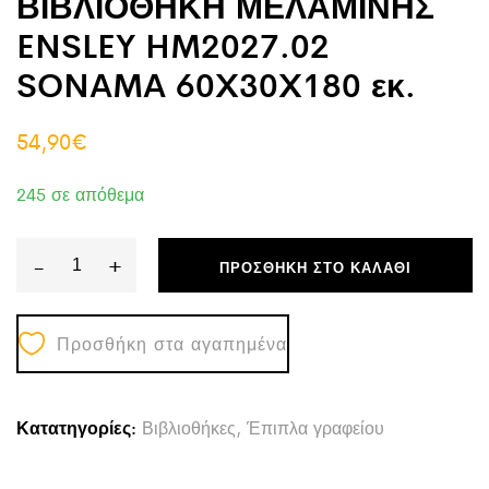
ΒΙΒΛΙΟΘΗΚΗ ΜΕΛΑΜΙΝΗΣ
ENSLEY HM2027.02
SONAMA 60X30X180 εκ.
54,90
€
245 σε απόθεμα
-
+
ΠΡΟΣΘΉΚΗ ΣΤΟ ΚΑΛΆΘΙ
ΒΙΒΛΙΟΘΗΚΗ
ΜΕΛΑΜΙΝΗΣ
Προσθήκη στα αγαπημένα
ENSLEY
HM2027.02
SONAMA
Κατατηγορίες:
Βιβλιοθήκες
,
Έπιπλα γραφείου
60X30X180
εκ.