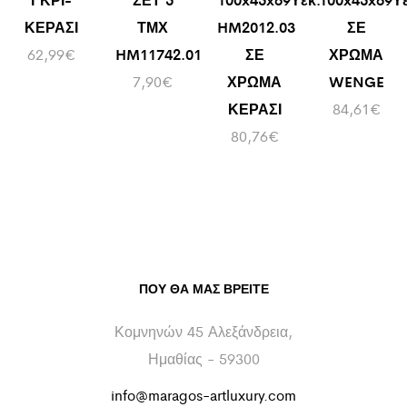
ΚΕΡΑΣΙ
ΤΜΧ
HM2012.03
ΣΕ
62,99
€
HM11742.01
ΣΕ
ΧΡΩΜΑ
7,90
€
ΧΡΩΜΑ
WENGE
ΚΕΡΑΣΙ
84,61
€
80,76
€
ΠΟΥ ΘΑ ΜΑΣ ΒΡΕΊΤΕ
Κομνηνών 45 Αλεξάνδρεια,
Ημαθίας - 59300
info@maragos-artluxury.com