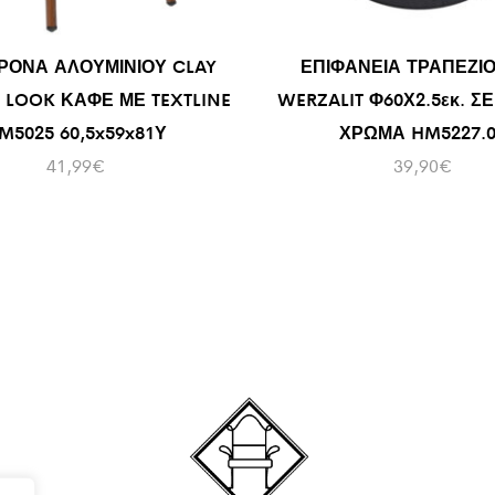
ΡΟΝΑ ΑΛΟΥΜΙΝΙΟΥ CLAY
ΕΠΙΦΑΝΕΙΑ ΤΡΑΠΕΖΙΟ
LOOK ΚΑΦΕ ΜΕ TEXTLINE
WERZALIT Φ60Χ2.5εκ. Σ
M5025 60,5x59x81Υ
ΧΡΩΜΑ HM5227.0
41,99
€
39,90
€