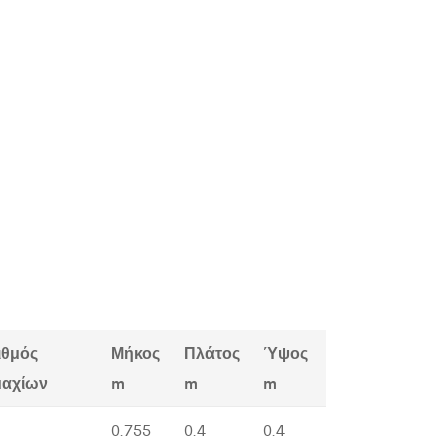
ιθμός
Μήκος
Πλάτος
Ύψος
μαχίων
m
m
m
0.755
0.4
0.4