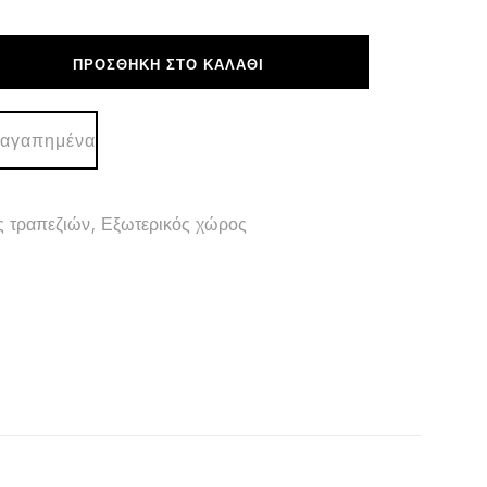
ΠΡΟΣΘΉΚΗ ΣΤΟ ΚΑΛΆΘΙ
 αγαπημένα
ς τραπεζιών
,
Εξωτερικός χώρος
Y