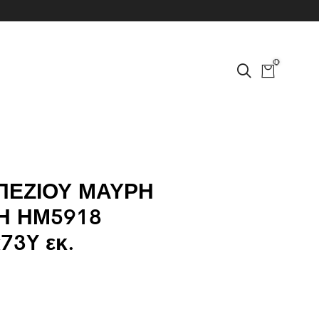
0
ΠΕΖΙΟΥ ΜΑΥΡΗ
Η ΗΜ5918
73Y εκ.