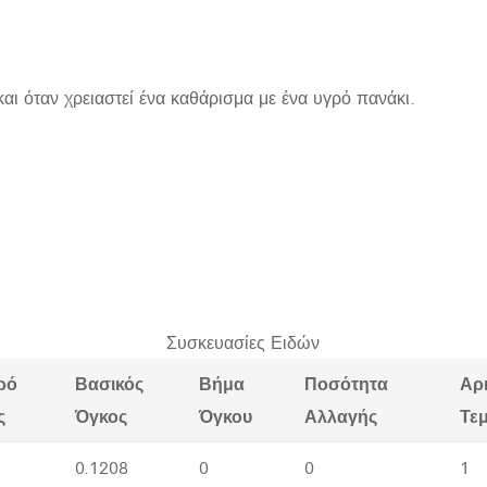
και όταν χρειαστεί ένα καθάρισμα με ένα υγρό πανάκι.
Συσκευασίες Ειδών
ρό
Βασικός
Βήμα
Ποσότητα
Αρ
ς
Όγκος
Όγκου
Αλλαγής
Τε
0.1208
0
0
1