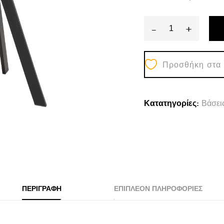
-
+
ΒΑΣΗ
ΤΡΑΠΕΖΙΟΥ
Προσθήκη στα
ΜΑΥΡΗ
ΜΕΤΑΛΛΙΚΗ
ΗΜ5918
Κατατηγορίες:
Βάσει
37,5x37,5x73
εκ.
quantity
ΠΕΡΙΓΡΑΦΉ
ΕΠΙΠΛΈΟΝ ΠΛΗΡΟΦΟΡΊΕΣ