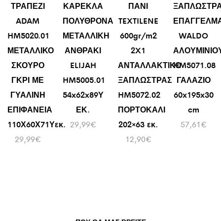
ΤΡΑΠΕΖΙ
ΚΑΡΕΚΛΑ
ΠΑΝΙ
ΞΑΠΛΩΣΤΡ
ADAM
ΠΟΛΥΘΡΟΝΑ
TEXTILENE
ΕΠΑΓΓΕΛΜΑ
HM5020.01
ΜΕΤΑΛΛΙΚΗ
600gr/m2
WALDO
ΜΕΤΑΛΛΙΚΟ
ΑΝΘΡΑΚΙ
2X1
ΑΛΟΥΜΙΝΙΟ
ΣΚΟΥΡΟ
ELIJAH
ΑΝΤΑΛΛΑΚΤΙΚΟ
HM5071.08
ΓΚΡΙ ΜΕ
HM5005.01
ΞΑΠΛΩΣΤΡΑΣ
ΓΑΛΑΖΙΟ
ΓΥΑΛΙΝΗ
54x62x89Υ
HM5072.02
60x195x30
ΕΠΙΦΑΝΕΙΑ
ΕΚ.
ΠΟΡΤΟΚΑΛΙ
cm
110Χ60Χ71Υεκ.
29,99
€
202×63 εκ.
57,61
€
29,99
€
12,90
€