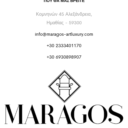
ΠΟΥ ΘΑ ΜΑΣ ΒΡΕΊΤΕ
Κομνηνών 45 Αλεξάνδρεια,
Ημαθίας - 59300
info@maragos-artluxury.com
+30 2333401170
+30 6930898907