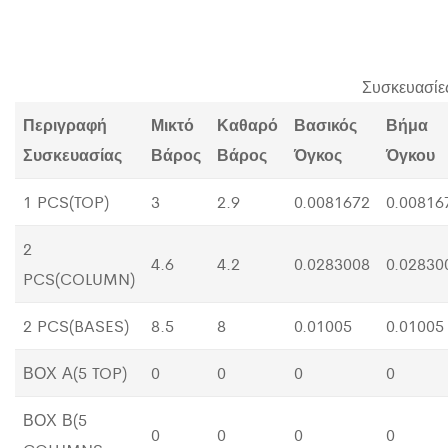
Συσκευασίε
Περιγραφή
Μικτό
Καθαρό
Βασικός
Βήμα
Συσκευασίας
Βάρος
Βάρος
Όγκος
Όγκου
1 PCS(TOP)
3
2.9
0.0081672
0.00816
2
4.6
4.2
0.0283008
0.02830
PCS(COLUMN)
2 PCS(BASES)
8.5
8
0.01005
0.01005
ΒΟΧ Α(5 TOP)
0
0
0
0
ΒΟΧ Β(5
0
0
0
0