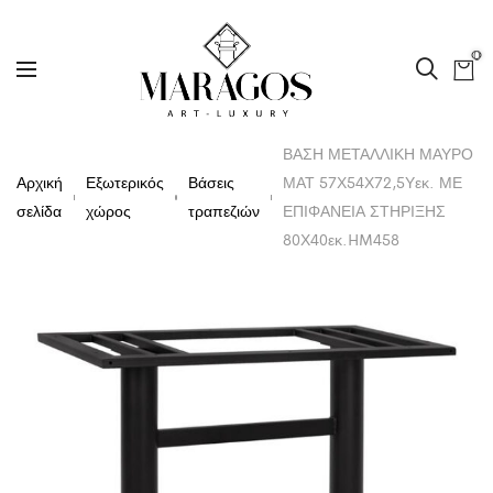
0
ΒΑΣΗ ΜΕΤΑΛΛΙΚΗ ΜΑΥΡΟ
Αρχική
Εξωτερικός
Βάσεις
ΜΑΤ 57Χ54Χ72,5Υεκ. ΜΕ
σελίδα
χώρος
τραπεζιών
ΕΠΙΦΑΝΕΙΑ ΣΤΗΡΙΞΗΣ
80Χ40εκ.HM458