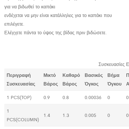
για να βιδωθεί το καπάκι
ενδέχεται να μην είναι κατάλληλες για το καπάκι που
επιλέγετε.
Ελέγχετε πάντα το ύψος της βίδας πριν βιδώσετε.
Συσκευασίες 
Περιγραφή
Μικτό
Καθαρό
Βασικός
Βήμα
Π
Συσκευασίας
Βάρος
Βάρος
Όγκος
Όγκου
Α
1 PCS(TOP)
0.9
0.8
0.00036
0
0
1
1.4
1.3
0.005
0
0
PCS(COLUMN)