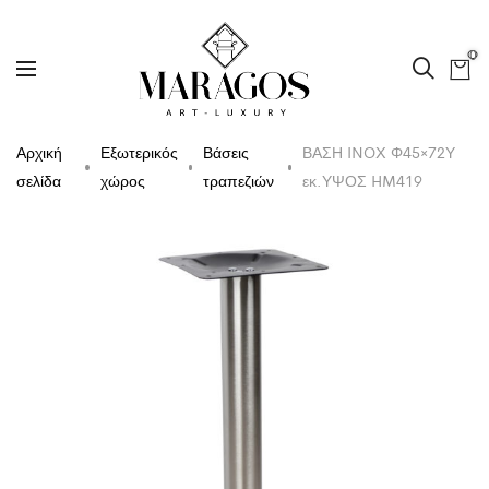
0
Αρχική
Εξωτερικός
Βάσεις
ΒΑΣΗ INOX Φ45×72Υ
σελίδα
χώρος
τραπεζιών
εκ.ΥΨΟΣ HM419