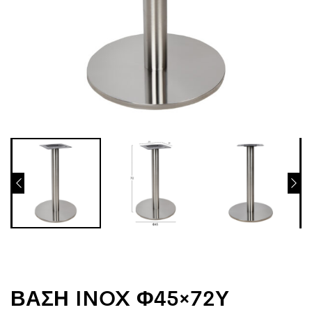
ΒΑΣΗ INOX Φ45×72Υ