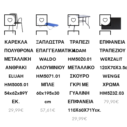
ΚΑΡΕΚΛΑ
ΞΑΠΛΩΣΤΡΑ
ΤΡΑΠΕΖΙ
ΕΠΙΦΑΝΕΙΑ
ΠΟΛΥΘΡΟΝΑ
ΕΠΑΓΓΕΛΜΑΤΙΚΗ
ADAM
ΤΡΑΠΕΖΙΟΥ
ΜΕΤΑΛΛΙΚΗ
WALDO
HM5020.01
WERZALIT
ΑΝΘΡΑΚΙ
ΑΛΟΥΜΙΝΙΟΥ
ΜΕΤΑΛΛΙΚΟ
120Χ70Χ3.5
ELIJAH
HM5071.01
ΣΚΟΥΡΟ
WENGE
HM5005.01
ΜΠΛΕ
ΓΚΡΙ ΜΕ
ΧΡΩΜΑ
54x62x89Υ
60x195x30
ΓΥΑΛΙΝΗ
HM5232.03
ΕΚ.
cm
ΕΠΙΦΑΝΕΙΑ
79,90
€
29,99
€
57,61
€
110Χ60Χ71Υεκ.
29,99
€