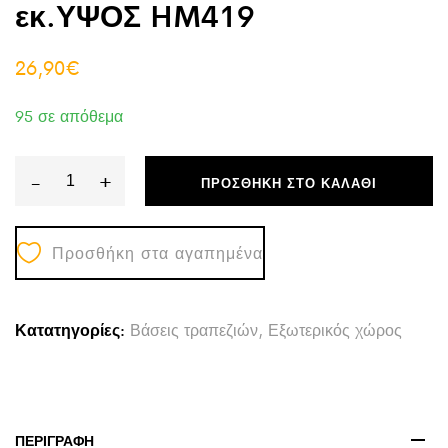
εκ.ΥΨΟΣ HM419
26,90
€
95 σε απόθεμα
-
+
ΠΡΟΣΘΉΚΗ ΣΤΟ ΚΑΛΆΘΙ
ΒΑΣΗ
INOX
Προσθήκη στα αγαπημένα
Φ45x72Υ
εκ.ΥΨΟΣ
HM419
Κατατηγορίες:
Βάσεις τραπεζιών
,
Εξωτερικός χώρος
quantity
ΠΕΡΙΓΡΑΦΉ