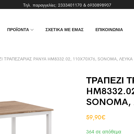
Τηλ. παραγγελίες:
2333401170
&
6930898907
ΠΡΟΪΟΝΤΑ
ΣΧΕΤΙΚΑ ΜΕ ΕΜΑΣ
ΕΠΙΚΟΙΝΩΝΙΑ
Ι ΤΡΑΠΕΖΑΡΙΑΣ PANYA HM8332.02, 110X70Χ76, SONOMA, ΛΕΥΚΑ
ΤΡΑΠΕΖΙ 
HM8332.02
SONOMA, 
59,90
€
364 σε απόθεμα