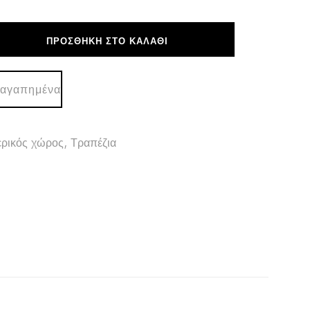
ΠΡΟΣΘΉΚΗ ΣΤΟ ΚΑΛΆΘΙ
Σ
 αγαπημένα
ρικός χώρος
,
Τραπέζια