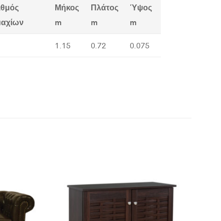
ιθμός
Μήκος
Πλάτος
Ύψος
μαχίων
m
m
m
1.15
0.72
0.075