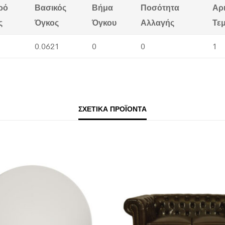
ρό
Βασικός
Βήμα
Ποσότητα
Αρ
ς
Όγκος
Όγκου
Αλλαγής
Τε
0.0621
0
0
1
ΣΧΕΤΙΚΆ ΠΡΟΪΌΝΤΑ