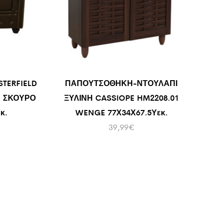
STERFIELD
ΠΑΠΟΥΤΣΟΘΗΚΗ-ΝΤΟΥΛΑΠΙ
Α ΣΚΟΥΡΟ
ΞΥΛΙΝΗ CASSIOPE HM2208.01
κ.
WENGE 77Χ34Χ67.5Υεκ.
39,99
€