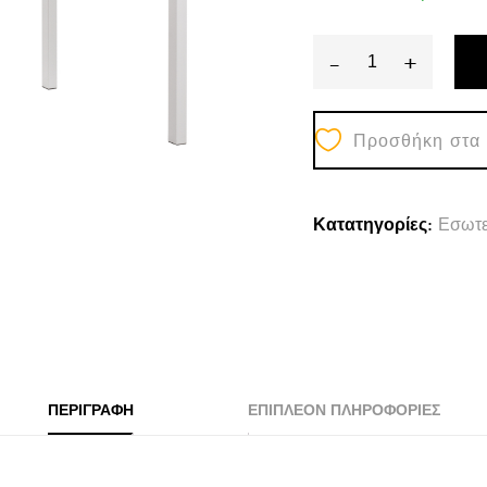
-
+
ΤΡΑΠΕΖΙ
ΤΡΑΠΕΖΑΡΙΑ
Προσθήκη στα
PANYA
HM8332.02,
110X70Χ76,
Κατατηγορίες:
Εσωτε
SONOMA,
ΛΕΥΚΑ
ΠΟΔΙΑ
quantity
ΠΕΡΙΓΡΑΦΉ
ΕΠΙΠΛΈΟΝ ΠΛΗΡΟΦΟΡΊΕΣ