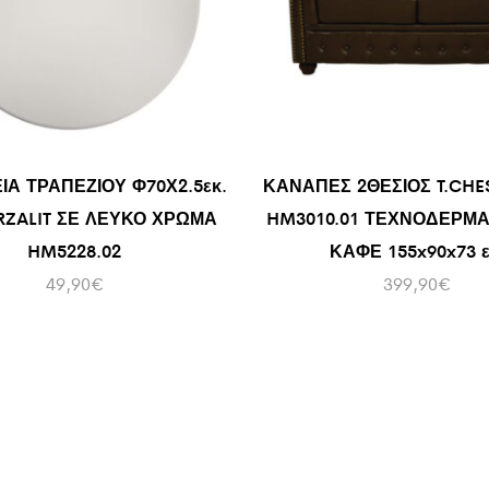
ΙΑ ΤΡΑΠΕΖΙΟΥ Φ70Χ2.5εκ.
ΚΑΝΑΠΕΣ 2ΘΕΣΙΟΣ T.CHE
RZALIT ΣΕ ΛΕΥΚΟ ΧΡΩΜΑ
HM3010.01 ΤΕΧΝΟΔΕΡΜ
HM5228.02
ΚΑΦΕ 155x90x73 ε
49,90
€
399,90
€