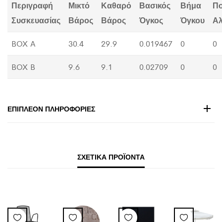
Περιγραφή
Μικτό
Καθαρό
Βασικός
Βήμα
Π
Συσκευασίας
Βάρος
Βάρος
Όγκος
Όγκου
Α
BOX A
30.4
29.9
0.019467
0
0
BOX B
9.6
9.1
0.02709
0
0
ΕΠΙΠΛΈΟΝ ΠΛΗΡΟΦΟΡΊΕΣ
ΣΧΕΤΙΚΆ ΠΡΟΪΌΝΤΑ