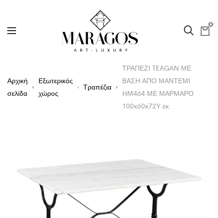
0
ΤΡΑΠΕΖΙ TEAGAN ΜΕ
Αρχική
Εξωτερικός
ΒΑΣΗ ΑΠΟ ΜΑΝΤΕΜΙ
Τραπέζια
σελίδα
χώρος
HM464 ΜΕ ΜΑΡΜΑΡΟ
100x60x72Υ εκ.