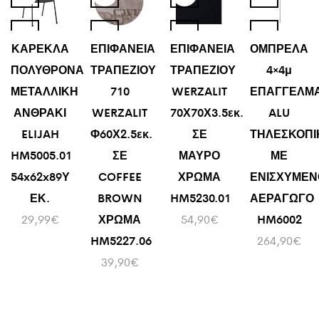
ΚΑΡΕΚΛΑ
ΕΠΙΦΑΝΕΙΑ
ΕΠΙΦΑΝΕΙΑ
ΟΜΠΡΕΛΑ
ΠΟΛΥΘΡΟΝΑ
ΤΡΑΠΕΖΙΟΥ
ΤΡΑΠΕΖΙΟΥ
4×4μ
ΜΕΤΑΛΛΙΚΗ
710
WERZALIT
ΕΠΑΓΓΕΛΜΑ
ΑΝΘΡΑΚΙ
WERZALIT
70Χ70Χ3.5εκ.
ALU
ELIJAH
Φ60Χ2.5εκ.
ΣΕ
ΤΗΛΕΣΚΟΠΙ
HM5005.01
ΣΕ
ΜΑΥΡΟ
ΜΕ
54x62x89Υ
COFFEE
ΧΡΩΜΑ
ΕΝΙΣΧΥΜΕΝ
ΕΚ.
BROWN
HM5230.01
ΑΕΡΑΓΩΓΟ
29,99
€
ΧΡΩΜΑ
54,90
€
HM6002
HM5227.06
264,90
€
39,90
€