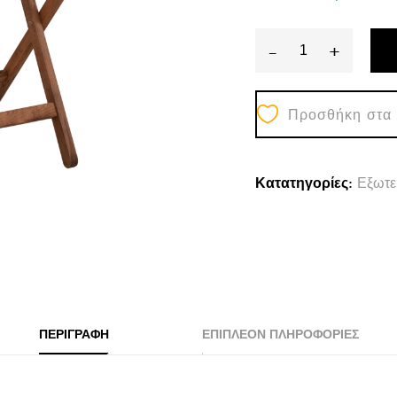
-
+
ΤΡΑΠΕΖΙ
ΣΚΗΝΟΘΕΤH
Προσθήκη στα
ΛΗΜΝΟΣ
60Χ80
ΜΑΣΙΦ
Κατατηγορίες:
Εξωτε
ΟΞΙΑ
ΕΜΠOΤΙΣΜΟ
ΚΑΡΥΔΙ
HM5651.01
quantity
ΠΕΡΙΓΡΑΦΉ
ΕΠΙΠΛΈΟΝ ΠΛΗΡΟΦΟΡΊΕΣ