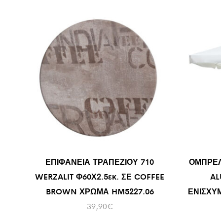
ΕΠΙΦΑΝΕΙΑ ΤΡΑΠΕΖΙΟΥ 710
ΟΜΠΡΕΛ
WERZALIT Φ60Χ2.5εκ. ΣΕ COFFEE
AL
BROWN ΧΡΩΜΑ HM5227.06
ΕΝΙΣΧΥ
39,90
€