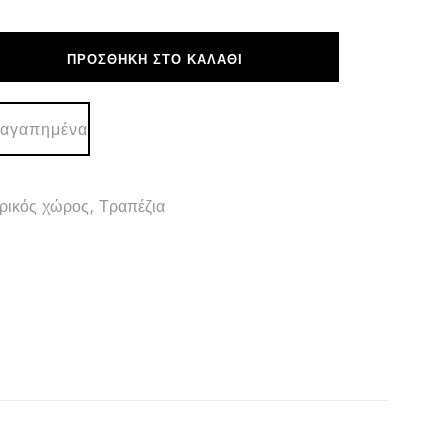
ΠΡΟΣΘΉΚΗ ΣΤΟ ΚΑΛΆΘΙ
 αγαπημένα
ρικός χώρος
,
Τραπέζια
Σ