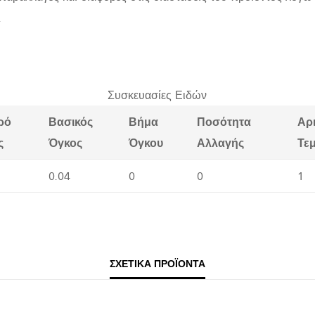
.
Συσκευασίες Ειδών
ρό
Βασικός
Βήμα
Ποσότητα
Αρ
ς
Όγκος
Όγκου
Αλλαγής
Τε
0.04
0
0
1
ΣΧΕΤΙΚΆ ΠΡΟΪΌΝΤΑ