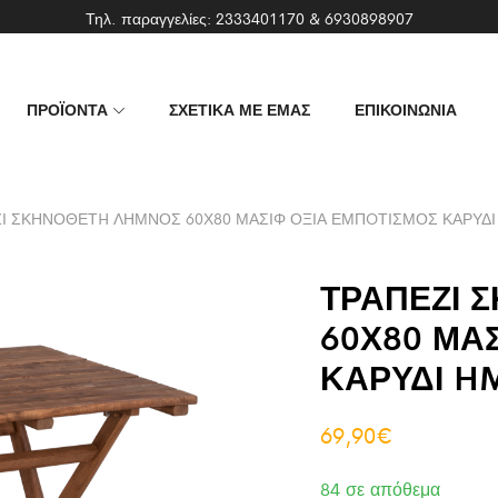
Τηλ. παραγγελίες:
2333401170
&
6930898907
ΠΡΟΪΟΝΤΑ
ΣΧΕΤΙΚΑ ΜΕ ΕΜΑΣ
ΕΠΙΚΟΙΝΩΝΙΑ
Ι ΣΚΗΝΟΘΕΤH ΛΗΜΝΟΣ 60Χ80 ΜΑΣΙΦ ΟΞΙΑ ΕΜΠOΤΙΣΜΟΣ ΚΑΡΥΔΙ
ΤΡΑΠΕΖΙ 
60Χ80 ΜΑ
ΚΑΡΥΔΙ H
69,90
€
84 σε απόθεμα