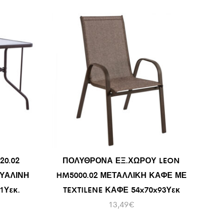
20.02
ΠΟΛΥΘΡΟΝΑ ΕΞ.ΧΩΡΟΥ LEON
ΥΑΛΙΝΗ
HM5000.02 ΜΕΤΑΛΛΙΚΗ ΚΑΦΕ ΜΕ
1Υεκ.
TEXTILENE ΚΑΦΕ 54x70x93Υεκ
13,49
€