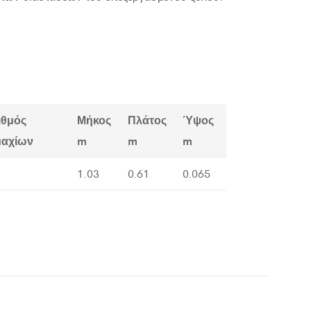
ιθμός
Μήκος
Πλάτος
Ύψος
μαχίων
m
m
m
1.03
0.61
0.065