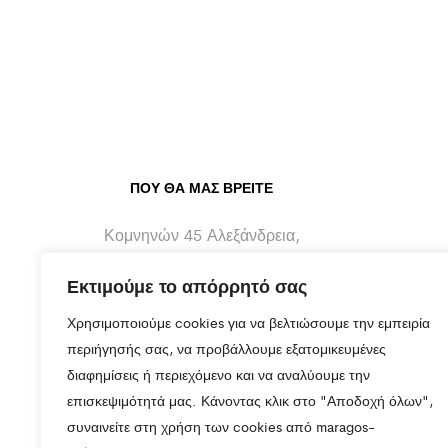
ΠΟΥ ΘΑ ΜΑΣ ΒΡΕΊΤΕ
Κομνηνών 45 Αλεξάνδρεια,
Ημαθίας - 59300
Εκτιμούμε το απόρρητό σας
info@maragos-artluxury.com
Χρησιμοποιούμε cookies για να βελτιώσουμε την εμπειρία
+30 2333401170
περιήγησής σας, να προβάλλουμε εξατομικευμένες
διαφημίσεις ή περιεχόμενο και να αναλύουμε την
+30 6930898907
επισκεψιμότητά μας. Κάνοντας κλικ στο "Αποδοχή όλων",
συναινείτε στη χρήση των cookies από maragos-