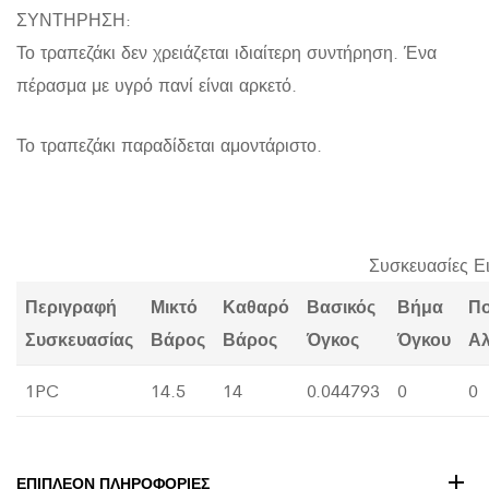
ΣΥΝΤΗΡΗΣΗ:
Το τραπεζάκι δεν χρειάζεται ιδιαίτερη συντήρηση. Ένα
πέρασμα με υγρό πανί είναι αρκετό.
Το τραπεζάκι παραδίδεται αμοντάριστο.
Συσκευασίες Ε
Περιγραφή
Μικτό
Καθαρό
Βασικός
Βήμα
Π
Συσκευασίας
Βάρος
Βάρος
Όγκος
Όγκου
Α
1PC
14.5
14
0.044793
0
0
ΕΠΙΠΛΈΟΝ ΠΛΗΡΟΦΟΡΊΕΣ