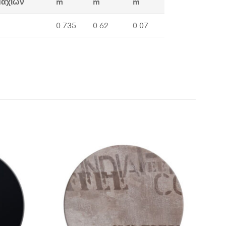
μαχίων
m
m
m
0.735
0.62
0.07