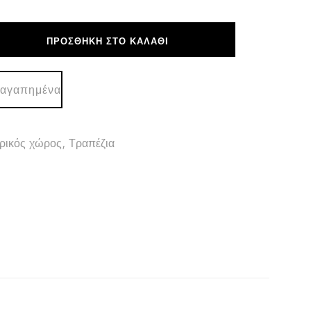
ΠΡΟΣΘΉΚΗ ΣΤΟ ΚΑΛΆΘΙ
 αγαπημένα
.
ρικός χώρος
,
Τραπέζια