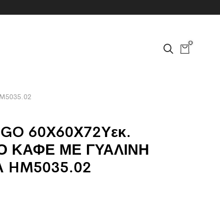
0
HM5035.02
IGO 60Χ60Χ72Υεκ.
Ο ΚΑΦΕ ΜΕ ΓΥΑΛΙΝΗ
Α HM5035.02