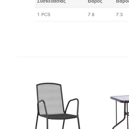
Συσκευασίας
Βάρος
Βάρο
1 PCS
7.8
7.3