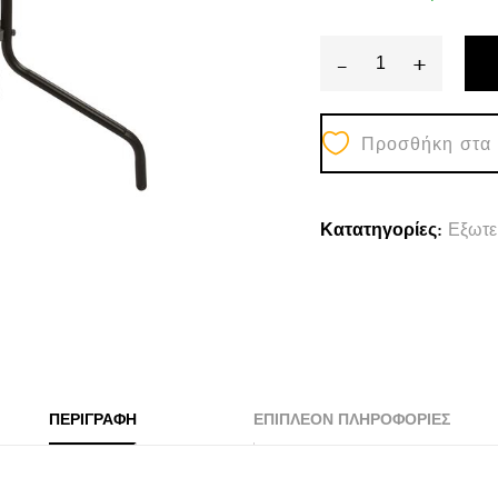
-
+
ΤΡΑΠΕΖΙ
FIGO
Προσθήκη στα
60Χ60Χ72Υεκ
ΜΕΤΑΛΛΙΚΟ
ΚΑΦΕ
Κατατηγορίες:
Εξωτε
ΜΕ
ΓΥΑΛΙΝΗ
ΕΠΙΦΑΝΕΙΑ
HM5035.02
quantity
ΠΕΡΙΓΡΑΦΉ
ΕΠΙΠΛΈΟΝ ΠΛΗΡΟΦΟΡΊΕΣ