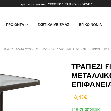
Τηλ. παραγγελίες:
2333401170
&
6930898907
ΠΡΟΪΟΝΤΑ
ΣΧΕΤΙΚΑ ΜΕ ΕΜΑΣ
ΕΠΙΚΟΙΝΩΝΙΑ
Ι FIGO 60Χ60Χ72Υεκ. ΜΕΤΑΛΛΙΚΟ ΚΑΦΕ ΜΕ ΓΥΑΛΙΝΗ ΕΠΙΦΑΝΕΙΑ 
ΤΡΑΠΕΖΙ F
ΜΕΤΑΛΛΙΚ
ΕΠΙΦΑΝΕΙ
18,45
€
148 σε απόθεμα