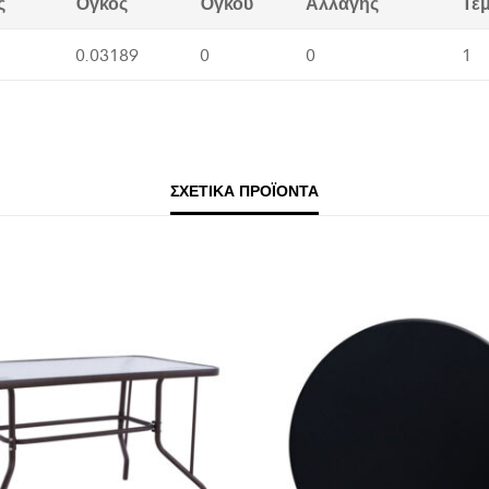
ς
Όγκος
Όγκου
Αλλαγής
Τε
0.03189
0
0
1
ΣΧΕΤΙΚΆ ΠΡΟΪΌΝΤΑ