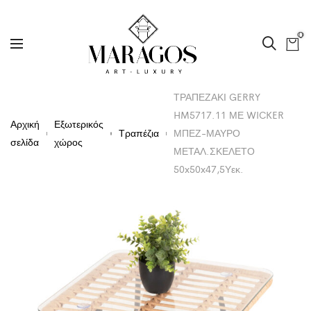
0
ΤΡΑΠΕΖΑΚΙ GERRY
HM5717.11 ΜΕ WICKER
Αρχική
Εξωτερικός
Τραπέζια
ΜΠΕΖ-ΜΑΥΡΟ
σελίδα
χώρος
ΜΕΤΑΛ.ΣΚΕΛΕΤΟ
50x50x47,5Υεκ.