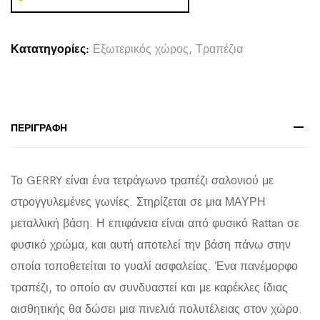
ΜΕ
WICKER
Κατατηγορίες:
Εξωτερικός χώρος
,
Τραπέζια
ΜΠΕΖ-
ΜΑΥΡΟ
ΜΕΤΑΛ.ΣΚΕΛΕΤΟ
50x50x47,5Υεκ.
ΠΕΡΙΓΡΑΦΉ
quantity
Το GERRY είναι ένα τετράγωνο τραπέζι σαλονιού με
στρογγυλεμένες γωνίες. Στηρίζεται σε μια ΜΑΥΡΗ
μεταλλική βάση. Η επιφάνεια είναι από φυσικό Rattan σε
φυσικό χρώμα, και αυτή αποτελεί την βάση πάνω στην
οποία τοποθετείται το γυαλί ασφαλείας. Ένα πανέμορφο
τραπέζι, το οποίο αν συνδυαστεί και με καρέκλες ίδιας
αισθητικής θα δώσει μια πινελιά πολυτέλειας στον χώρο.