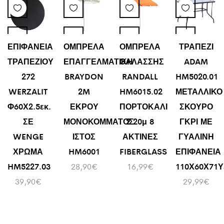
ΕΠΙΦΑΝΕΙΑ
ΟΜΠΡΕΛΑ
ΟΜΠΡΕΛΑ
ΤΡΑΠΕΖΙ
ΤΡΑΠΕΖΙΟΥ
ΕΠΑΓΓΕΛΜΑΤΙΚΗ
ΘΑΛΑΣΣΗΣ
ADAM
272
BRAYDON
RANDALL
HM5020.01
WERZALIT
2M
HM6015.02
ΜΕΤΑΛΛΙΚΟ
Φ60Χ2.5εκ.
ΕΚΡΟΥ
ΠΟΡΤΟΚΑΛΙ
ΣΚΟΥΡΟ
ΣΕ
ΜΟΝΟΚΟΜΜΑΤΟΣ
2.20μ 8
ΓΚΡΙ ΜΕ
WENGE
ΙΣΤΟΣ
ΑΚΤΙΝΕΣ
ΓΥΑΛΙΝΗ
ΧΡΩΜΑ
HM6001
FIBERGLASS
ΕΠΙΦΑΝΕΙΑ
HM5227.03
28,90
€
16,99
€
110Χ60Χ71Υ
39,90
€
29,99
€