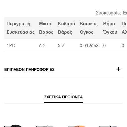
Συσκευασίες Ε
Περιγραφή
Μικτό
Καθαρό
Βασικός
Βήμα
Π
Συσκευασίας
Βάρος
Βάρος
Όγκος
Όγκου
Α
1PC
6.2
5.7
0.019663
0
0
ΕΠΙΠΛΈΟΝ ΠΛΗΡΟΦΟΡΊΕΣ
ΣΧΕΤΙΚΆ ΠΡΟΪΌΝΤΑ