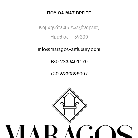
ΠΟΥ ΘΑ ΜΑΣ ΒΡΕΊΤΕ
Κομνηνών 45 Αλεξάνδρεια,
Ημαθίας - 59300
info@maragos-artluxury.com
+30 2333401170
+30 6930898907