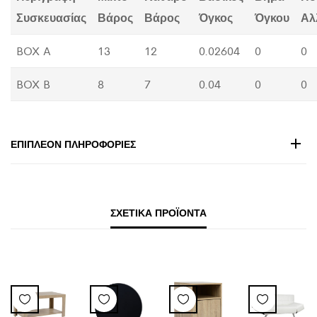
Συσκευασίας
Βάρος
Βάρος
Όγκος
Όγκου
Αλ
BOX A
13
12
0.02604
0
0
BOX B
8
7
0.04
0
0
ΕΠΙΠΛΈΟΝ ΠΛΗΡΟΦΟΡΊΕΣ
ΣΧΕΤΙΚΆ ΠΡΟΪΌΝΤΑ