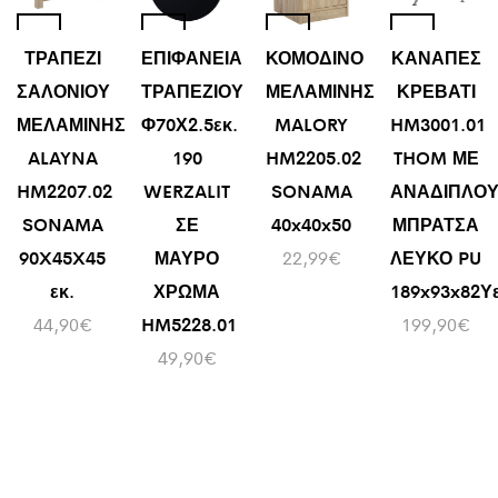
ΤΡΑΠΕΖΙ
ΕΠΙΦΑΝΕΙΑ
ΚΟΜΟΔΙΝΟ
ΚΑΝΑΠΕΣ
ΣΑΛΟΝΙΟΥ
ΤΡΑΠΕΖΙΟΥ
ΜΕΛΑΜΙΝΗΣ
ΚΡΕΒΑΤΙ
ΜΕΛΑΜΙΝΗΣ
Φ70Χ2.5εκ.
MALORY
HM3001.01
ALAYNA
190
HM2205.02
THOM ΜΕ
HM2207.02
WERZALIT
SONAMA
ΑΝΑΔΙΠΛΟ
SONAMA
ΣΕ
40x40x50
ΜΠΡΑΤΣΑ
90X45X45
ΜΑΥΡΟ
22,99
€
ΛΕΥΚΟ PU
εκ.
ΧΡΩΜΑ
189x93x82Υε
44,90
€
HM5228.01
199,90
€
49,90
€