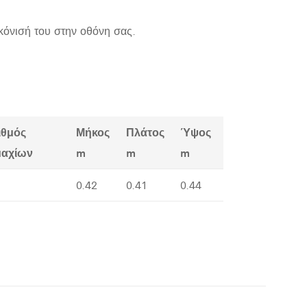
κόνισή του στην οθόνη σας.
ιθμός
Μήκος
Πλάτος
Ύψος
μαχίων
m
m
m
0.42
0.41
0.44