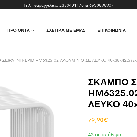
Τηλ. παραγγελίες:
2333401170
&
6930898907
ΠΡΟΪΟΝΤΑ
ΣΧΕΤΙΚΑ ΜΕ ΕΜΑΣ
ΕΠΙΚΟΙΝΩΝΙΑ
ΣΕΙΡΑ INTREPID HM6325.02 ΑΛΟΥΜΙΝΙΟ ΣΕ ΛΕΥΚΟ 40x38x42,5Yεκ
ΣΚΑΜΠΟ ΣΕ
HM6325.0
ΛΕΥΚΟ 40x
79,90
€
43 σε απόθεμα