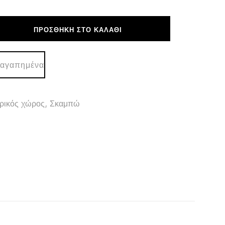
ΠΡΟΣΘΉΚΗ ΣΤΟ ΚΑΛΆΘΙ
 αγαπημένα
ρικός χώρος
,
Σκαμπώ
.