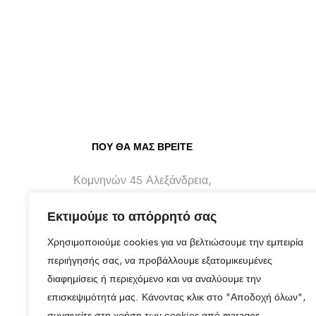
ΠΟΥ ΘΑ ΜΑΣ ΒΡΕΊΤΕ
Κομνηνών 45 Αλεξάνδρεια,
Ημαθίας - 59300
Εκτιμούμε το απόρρητό σας
info@maragos-artluxury.com
Χρησιμοποιούμε cookies για να βελτιώσουμε την εμπειρία
+30 2333401170
περιήγησής σας, να προβάλλουμε εξατομικευμένες
διαφημίσεις ή περιεχόμενο και να αναλύουμε την
+30 6930898907
επισκεψιμότητά μας. Κάνοντας κλικ στο "Αποδοχή όλων",
συναινείτε στη χρήση των cookies από maragos-