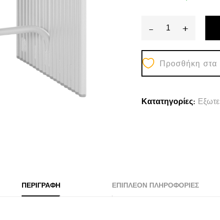
-
+
ΣΚΑΜΠΟ
ΣΕΙΡΑ
Προσθήκη στα
INTREPID
HM6325.02
ΑΛΟΥΜΙΝΙΟ
Κατατηγορίες:
Εξωτε
ΣΕ
ΛΕΥΚΟ
40x38x42,5Yεκ
quantity
ΠΕΡΙΓΡΑΦΉ
ΕΠΙΠΛΈΟΝ ΠΛΗΡΟΦΟΡΊΕΣ