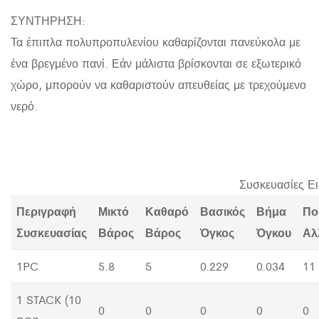
ΣΥΝΤΗΡΗΣΗ:
Τα έπιπλα πολυπροπυλενίου καθαρίζονται πανεύκολα με
ένα βρεγμένο πανί. Εάν μάλιστα βρίσκονται σε εξωτερικό
χώρο, μπορούν να καθαριστούν απευθείας με τρεχούμενο
νερό.
Συσκευασίες Ε
Περιγραφή
Μικτό
Καθαρό
Βασικός
Βήμα
Πο
Συσκευασίας
Βάρος
Βάρος
Όγκος
Όγκου
Αλ
1PC
5.8
5
0.229
0.034
11
1 STACK (10
0
0
0
0
0