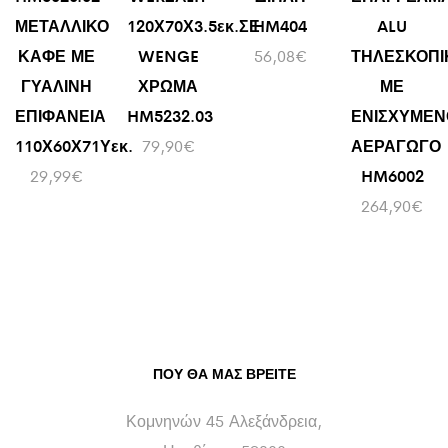
ΜΕΤΑΛΛΙΚΟ
120Χ70Χ3.5εκ.ΣΕ
HM404
ALU
ΚΑΦΕ ΜΕ
WENGE
56,08
€
ΤΗΛΕΣΚΟΠΙ
ΓΥΑΛΙΝΗ
ΧΡΩΜΑ
ΜΕ
ΕΠΙΦΑΝΕΙΑ
HM5232.03
ΕΝΙΣΧΥΜΕΝ
110Χ60Χ71Υεκ.
79,90
€
ΑΕΡΑΓΩΓΟ
29,99
€
HM6002
264,90
€
ΠΟΥ ΘΑ ΜΑΣ ΒΡΕΊΤΕ
Κομνηνών 45 Αλεξάνδρεια,