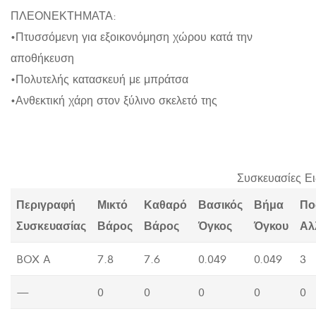
ΠΛΕΟΝΕΚΤΗΜΑΤΑ:
•Πτυσσόμενη για εξοικονόμηση χώρου κατά την
αποθήκευση
•Πολυτελής κατασκευή με μπράτσα
•Ανθεκτική χάρη στον ξύλινο σκελετό της
Συσκευασίες Ε
Περιγραφή
Μικτό
Καθαρό
Βασικός
Βήμα
Πο
Συσκευασίας
Βάρος
Βάρος
Όγκος
Όγκου
Αλ
BOX A
7.8
7.6
0.049
0.049
3
—
0
0
0
0
0