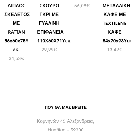
ΔΙΠΛΟΣ
ΣΚΟΥΡΟ
56,08
€
ΜΕΤΑΛΛΙΚΗ
ΣΚΕΛΕΤΟΣ
ΓΚΡΙ ΜΕ
ΚΑΦΕ ΜΕ
ΜΕ
ΓΥΑΛΙΝΗ
TEXTILENE
RATTAN
ΕΠΙΦΑΝΕΙΑ
ΚΑΦΕ
56x60x75Υ
110Χ60Χ71Υεκ.
54x70x93Υε
εκ.
29,99
€
13,49
€
34,53
€
ΠΟΥ ΘΑ ΜΑΣ ΒΡΕΊΤΕ
Κομνηνών 45 Αλεξάνδρεια,
Ημαθίας - 59300