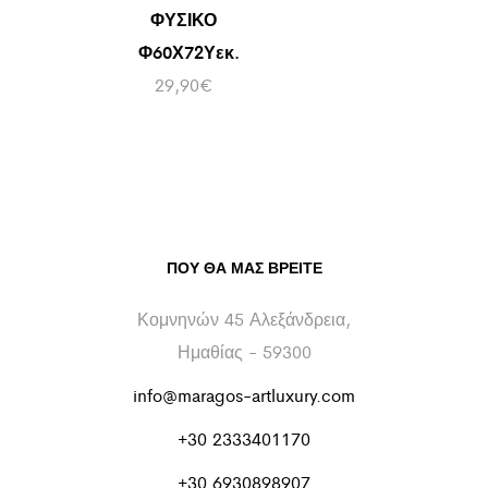
ΦΥΣΙΚΟ
Φ60Χ72Υεκ.
29,90
€
ΠΟΥ ΘΑ ΜΑΣ ΒΡΕΊΤΕ
Κομνηνών 45 Αλεξάνδρεια,
Ημαθίας - 59300
info@maragos-artluxury.com
+30 2333401170
+30 6930898907