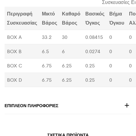
Συσκευασίες Ε
Περιγραφή
Μικτό
Καθαρό
Βασικός
Βήμα
Πο
Συσκευασίας
Βάρος
Βάρος
Όγκος
Όγκου
Αλ
BOX A
33.2
30
0.08415
0
0
BOX B
6.5
6
0.0274
0
0
BOX C
6.75
6.25
0.25
0
0
BOX D
6.75
6.25
0.25
0
0
ΕΠΙΠΛΈΟΝ ΠΛΗΡΟΦΟΡΊΕΣ
ΣΧΕΤΙΚΆ ΠΡΟΪΌΝΤΑ