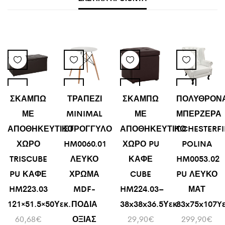
ΣΚΑΜΠΩ
ΤΡΑΠΕΖΙ
ΣΚΑΜΠΩ
ΠΟΛΥΘΡΟΝ
ΜΕ
MINIMAL
ΜΕ
ΜΠΕΡΖΕΡΑ
ΑΠΟΘΗΚΕΥΤΙΚΟ
ΣΤΡΟΓΓΥΛΟ
ΑΠΟΘΗΚΕΥΤΙΚΟ
T.CHESTERF
ΧΩΡΟ
HM0060.01
ΧΩΡΟ PU
POLINA
TRISCUBE
ΛΕΥΚΟ
ΚΑΦΕ
HM0053.02
PU ΚΑΦΕ
ΧΡΩΜΑ
CUBE
PU ΛΕΥΚΟ
HM223.03
MDF-
HM224.03–
ΜΑΤ
121×51.5×50Υεκ.
ΠΟΔΙΑ
38x38x36.5Υεκ.
83x75x107Yε
60,68
€
ΟΞΙΑΣ
29,90
€
299,90
€