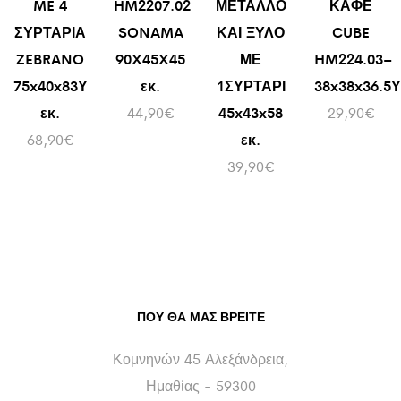
ME 4
HM2207.02
ΜΕΤΑΛΛΟ
ΚΑΦΕ
ΣΥΡΤΑΡΙΑ
SONAMA
ΚΑΙ ΞΥΛΟ
CUBE
ZEBRANO
90X45X45
ΜΕ
HM224.03–
75x40x83Υ
εκ.
1ΣΥΡΤΑΡΙ
38x38x36.5Υ
εκ.
44,90
€
45x43x58
29,90
€
68,90
€
εκ.
39,90
€
ΠΟΥ ΘΑ ΜΑΣ ΒΡΕΊΤΕ
Κομνηνών 45 Αλεξάνδρεια,
Ημαθίας - 59300