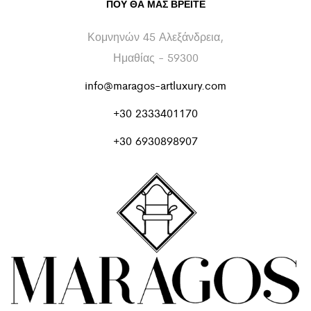
ΠΟΥ ΘΑ ΜΑΣ ΒΡΕΊΤΕ
Κομνηνών 45 Αλεξάνδρεια,
Ημαθίας - 59300
info@maragos-artluxury.com
+30 2333401170
+30 6930898907