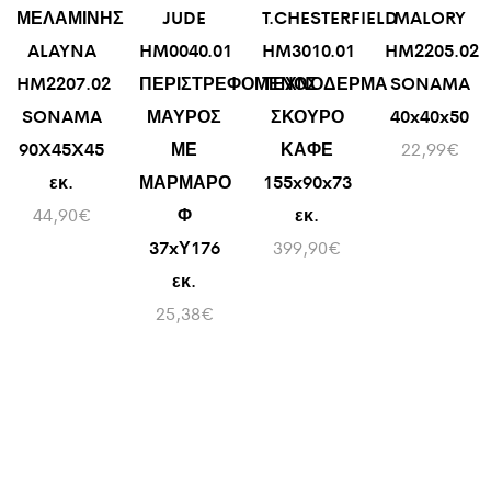
ΜΕΛΑΜΙΝΗΣ
JUDE
T.CHESTERFIELD
MALORY
ALAYNA
HM0040.01
HM3010.01
HM2205.02
HM2207.02
ΠΕΡΙΣΤΡΕΦΟΜΕΝΟΣ
ΤΕΧΝΟΔΕΡΜΑ
SONAMA
SONAMA
ΜΑΥΡΟΣ
ΣΚΟΥΡΟ
40x40x50
90X45X45
ΜΕ
ΚΑΦΕ
22,99
€
εκ.
ΜΑΡΜΑΡΟ
155x90x73
44,90
€
Φ
εκ.
37xΥ176
399,90
€
εκ.
25,38
€