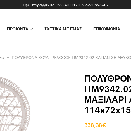
Τηλ. παραγγελίες:
2333401170
&
6930898907
ΠΡΟΪΟΝΤΑ
ΣΧΕΤΙΚΑ ΜΕ ΕΜΑΣ
ΕΠΙΚΟΙΝΩΝΙΑ
νες
ΠΟΛΥΘΡΟΝΑ ROYAL PEACOCK HM9342.02 RATTAN ΣΕ ΛΕΥΚΟ-
ΠΟΛΥΘΡΟΝ
HM9342.0
ΜΑΞΙΛΑΡΙ
114x72x15
338,38
€