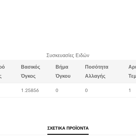
Συσκευασίες Ειδών
ρό
Βασικός
Βήμα
Ποσότητα
Αρ
ς
Όγκος
Όγκου
Αλλαγής
Τε
1.25856
0
0
1
ΣΧΕΤΙΚΆ ΠΡΟΪΌΝΤΑ