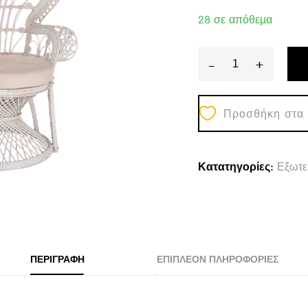
28 σε απόθεμα
-
+
ΠΟΛΥΘΡΟΝΑ
ROYAL
Προσθήκη στα
PEACOCK
HM9342.02
RATTAN
Κατατηγορίες:
Εξωτε
ΣΕ
ΛΕΥΚΟ-
ΜΑΞΙΛΑΡΙ
ΛΕΥΚΟ
114x72x150Yε
ΠΕΡΙΓΡΑΦΉ
ΕΠΙΠΛΈΟΝ ΠΛΗΡΟΦΟΡΊΕΣ
quantity