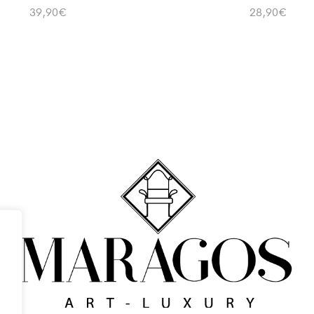
39,90
€
28,90
€