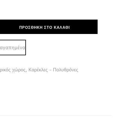
ΠΡΟΣΘΉΚΗ ΣΤΟ ΚΑΛΆΘΙ
 αγαπημένα
ρικός χώρος
,
Καρέκλες - Πολυθρόνες
κ.