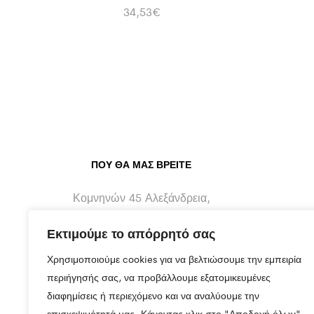
34,53
€
ΠΟΥ ΘΑ ΜΑΣ ΒΡΕΊΤΕ
Κομνηνών 45 Αλεξάνδρεια,
Ημαθίας - 59300
Εκτιμούμε το απόρρητό σας
info@maragos-artluxury.com
Χρησιμοποιούμε cookies για να βελτιώσουμε την εμπειρία
+30 2333401170
περιήγησής σας, να προβάλλουμε εξατομικευμένες
διαφημίσεις ή περιεχόμενο και να αναλύουμε την
+30 6930898907
επισκεψιμότητά μας. Κάνοντας κλικ στο "Αποδοχή όλων",