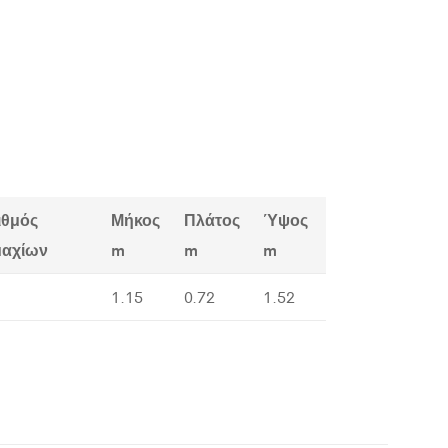
ιθμός
Μήκος
Πλάτος
Ύψος
μαχίων
m
m
m
1.15
0.72
1.52