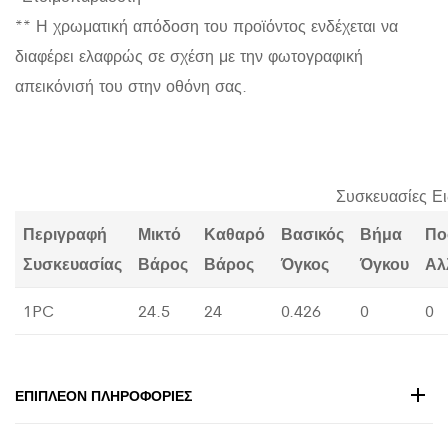
** Η χρωματική απόδοση του προϊόντος ενδέχεται να
διαφέρει ελαφρώς σε σχέση με την φωτογραφική
απεικόνισή του στην οθόνη σας.
Συσκευασίες Ε
Περιγραφή
Μικτό
Καθαρό
Βασικός
Βήμα
Πο
Συσκευασίας
Βάρος
Βάρος
Όγκος
Όγκου
Αλ
1PC
24.5
24
0.426
0
0
ΕΠΙΠΛΈΟΝ ΠΛΗΡΟΦΟΡΊΕΣ