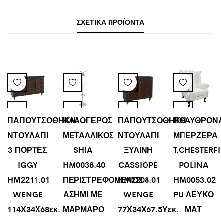
ΣΧΕΤΙΚΆ ΠΡΟΪΌΝΤΑ
ΠΑΠΟΥΤΣΟΘΗΚΗ-
ΚΑΛΟΓΕΡΟΣ
ΠΑΠΟΥΤΣΟΘΗΚΗ-
ΠΟΛΥΘΡΟΝ
ΝΤΟΥΛΑΠΙ
ΜΕΤΑΛΛΙΚΟΣ
ΝΤΟΥΛΑΠΙ
ΜΠΕΡΖΕΡΑ
3 ΠΟΡΤΕΣ
SHIA
ΞΥΛΙΝΗ
T.CHESTERF
IGGY
HM0038.40
CASSIOPE
POLINA
HM2211.01
ΠΕΡΙΣΤΡΕΦΟΜΕΝΟΣ
HM2208.01
HM0053.02
WENGE
ΑΣΗΜΙ ΜΕ
WENGE
PU ΛΕΥΚΟ
114Χ34Χ68εκ.
ΜΑΡΜΑΡΟ
77Χ34Χ67.5Υεκ.
ΜΑΤ