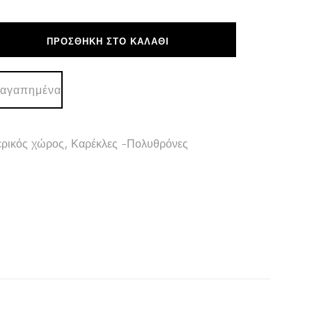
ΠΡΟΣΘΉΚΗ ΣΤΟ ΚΑΛΆΘΙ
 αγαπημένα
ρικός χώρος
,
Καρέκλες -Πολυθρόνες