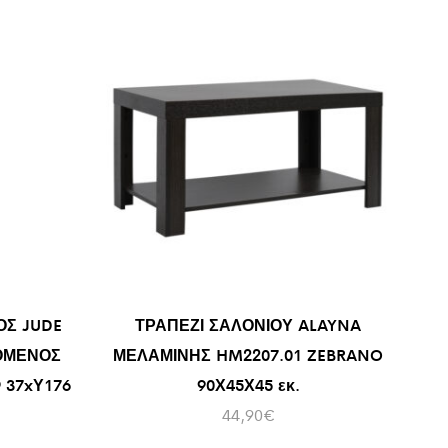
ΟΣ JUDE
ΤΡΑΠΕΖΙ ΣΑΛΟΝΙΟΥ ALAYNA
ΟΜΕΝΟΣ
ΜΕΛΑΜΙΝΗΣ HM2207.01 ZEBRANO
37xΥ176
90Χ45Χ45 εκ.
44,90
€