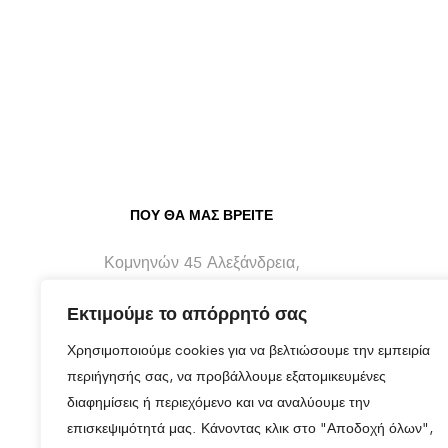
ΠΟΥ ΘΑ ΜΑΣ ΒΡΕΊΤΕ
Κομνηνών 45 Αλεξάνδρεια,
Ημαθίας - 59300
Εκτιμούμε το απόρρητό σας
info@maragos-artluxury.com
Χρησιμοποιούμε cookies για να βελτιώσουμε την εμπειρία
+30 2333401170
περιήγησής σας, να προβάλλουμε εξατομικευμένες
διαφημίσεις ή περιεχόμενο και να αναλύουμε την
+30 6930898907
επισκεψιμότητά μας. Κάνοντας κλικ στο "Αποδοχή όλων",