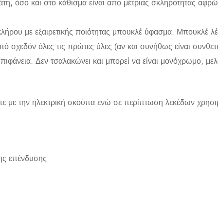
άτη, όσο και στο κάθισμα είναι από μέτριας σκληρότητας αφ
οκλήρου με εξαιρετικής ποιότητας μπουκλέ ύφασμα. Μπουκλέ λ
ό σχεδόν όλες τις πρώτες ύλες (αν και συνήθως είναι συνθετι
επιφάνεια. Δεν τσαλακώνει και μπορεί να είναι μονόχρωμο, μελ
τε με την ηλεκτρική σκούπα ενώ σε περίπτωση λεκέδων χρησι
της επένδυσης