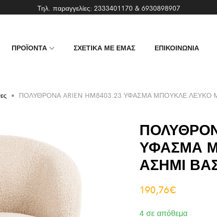
Τηλ. παραγγελίες:
2333401170
&
6930898907
ΠΡΟΪΟΝΤΑ
ΣΧΕΤΙΚΑ ΜΕ ΕΜΑΣ
ΕΠΙΚΟΙΝΩΝΙΑ
ες
ΠΟΛΥΘΡΟΝΑ ARIEN HM8403.23 ΥΦΑΣΜΑ ΜΠΟΥΚΛΕ ΛΕΥΚΟ ΜΕ
ΠΟΛΥΘΡΟΝ
ΥΦΑΣΜΑ Μ
ΑΣΗΜΙ ΒΑΣ
190,76
€
4 σε απόθεμα