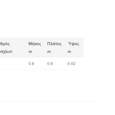
ιθμός
Μήκος
Πλάτος
Ύψος
μαχίων
m
m
m
0.8
0.8
0.62