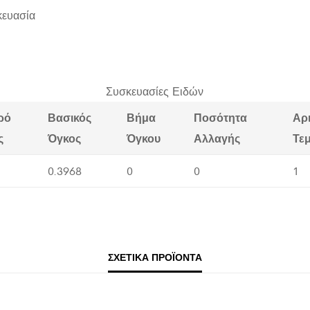
κευασία
Συσκευασίες Ειδών
ρό
Βασικός
Βήμα
Ποσότητα
Αρ
ς
Όγκος
Όγκου
Αλλαγής
Τε
0.3968
0
0
1
ΣΧΕΤΙΚΆ ΠΡΟΪΌΝΤΑ