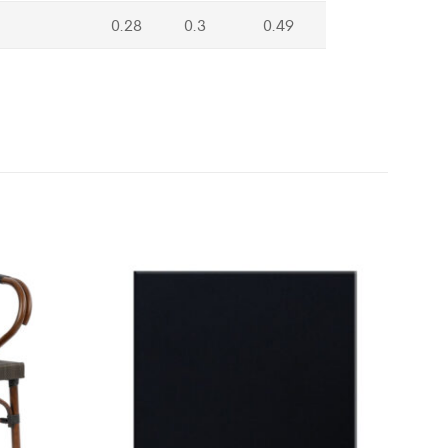
0.28
0.3
0.49