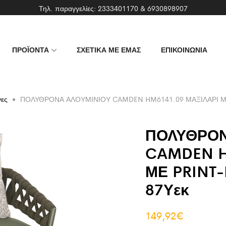
Τηλ. παραγγελίες:
2333401170
&
6930898907
ΠΡΟΪΟΝΤΑ
ΣΧΕΤΙΚΑ ΜΕ ΕΜΑΣ
ΕΠΙΚΟΙΝΩΝΙΑ
νες
ΠΟΛΥΘΡΟΝΑ ΑΛΟΥΜΙΝΙΟΥ CAMDEN HM6141.09 ΜΑΞΙΛΑΡΙ ΜΕ 
ΠΟΛΥΘΡΟΝ
CAMDEN H
ΜΕ PRINT-
87Υεκ
149,92
€