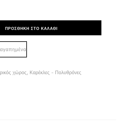
ΠΡΟΣΘΉΚΗ ΣΤΟ ΚΑΛΆΘΙ
 αγαπημένα
ρικός χώρος
,
Καρέκλες - Πολυθρόνες