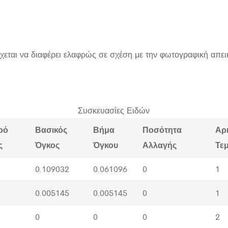
χεται να διαφέρει ελαφρώς σε σχέση με την φωτογραφική απει
Συσκευασίες Ειδών
ρό
Βασικός
Βήμα
Ποσότητα
Αρ
ς
Όγκος
Όγκου
Αλλαγής
Τε
0.109032
0.061096
0
1
0.005145
0.005145
0
1
0
0
0
2