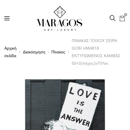
0
ΠΙΝΑΚΑΣ TOIXOY ΣΕΙΡΑ
Αρχική
GOBI HM4818
Διακόσμηση
Πίνακες
σελίδα
ΕΚΤΥΠΩΜΕΝΟΣ ΚΑΜΒΑΣ
50×3(πάχος)x70Yεκ.