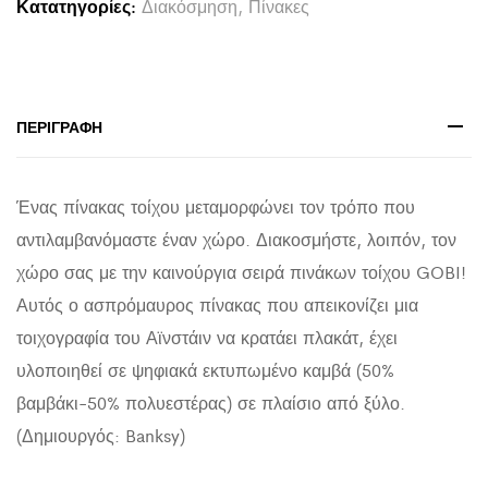
Κατατηγορίες:
Διακόσμηση
,
Πίνακες
ΕΚΤΥΠΩΜΕΝΟΣ
ΚΑΜΒΑΣ
50x3(πάχος)x70Yεκ.
quantity
ΠΕΡΙΓΡΑΦΉ
Ένας πίνακας τοίχου μεταμορφώνει τον τρόπο που
αντιλαμβανόμαστε έναν χώρο. Διακοσμήστε, λοιπόν, τον
χώρο σας με την καινούργια σειρά πινάκων τοίχου GOBI!
Αυτός ο ασπρόμαυρος πίνακας που απεικονίζει μια
τοιχογραφία του Αϊνστάιν να κρατάει πλακάτ, έχει
υλοποιηθεί σε ψηφιακά εκτυπωμένο καμβά (50%
βαμβάκι-50% πολυεστέρας) σε πλαίσιο από ξύλο.
(Δημιουργός: Banksy)