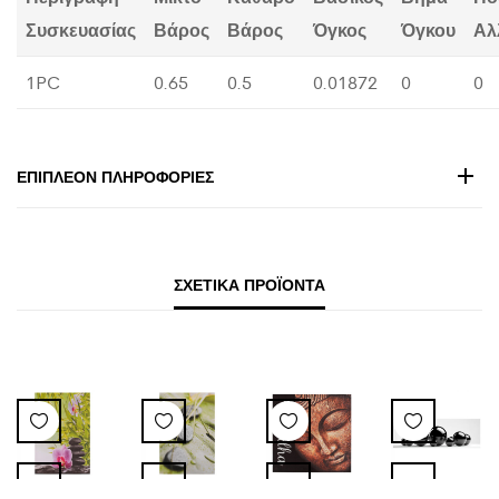
Συσκευασίας
Βάρος
Βάρος
Όγκος
Όγκου
Αλ
1PC
0.65
0.5
0.01872
0
0
ΕΠΙΠΛΈΟΝ ΠΛΗΡΟΦΟΡΊΕΣ
ΣΧΕΤΙΚΆ ΠΡΟΪΌΝΤΑ