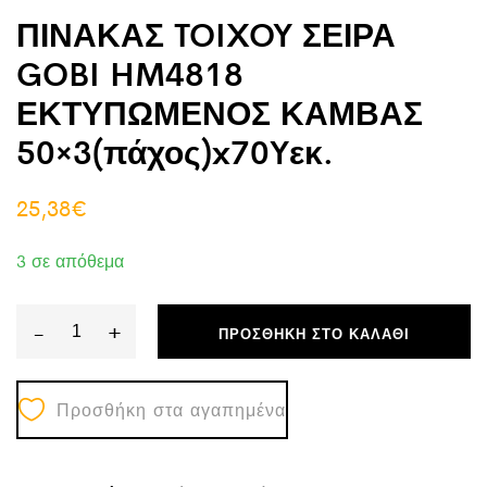
ΠΙΝΑΚΑΣ TOIXOY ΣΕΙΡΑ
GOBI HM4818
ΕΚΤΥΠΩΜΕΝΟΣ ΚΑΜΒΑΣ
50×3(πάχος)x70Yεκ.
25,38
€
3 σε απόθεμα
-
+
ΠΡΟΣΘΉΚΗ ΣΤΟ ΚΑΛΆΘΙ
ΠΙΝΑΚΑΣ
TOIXOY
Προσθήκη στα αγαπημένα
ΣΕΙΡΑ
GOBI
HM4818