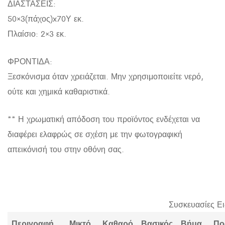
ΔΙΑΣΤΑΣΕΙΣ:
50×3(πάχος)x70Υ εκ.
Πλαίσιο: 2×3 εκ.
ΦΡΟΝΤΙΔΑ:
Ξεσκόνισμα όταν χρειάζεται. Μην χρησιμοποιείτε νερό,
ούτε και χημικά καθαριστικά.
** Η χρωματική απόδοση του προϊόντος ενδέχεται να
διαφέρει ελαφρώς σε σχέση με την φωτογραφική
απεικόνισή του στην οθόνη σας.
Συσκευασίες Ε
Περιγραφή
Μικτό
Καθαρό
Βασικός
Βήμα
Πο