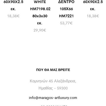
60X90X2.5
WHITE
ΔΕΝΤΡΟ
60X90X2.5
εκ.
HM7198.02
105Χ66
εκ.
18,38
€
80x3x30
HM7221
18,38
€
εκ.
53,77
€
29,90
€
ΠΟΥ ΘΑ ΜΑΣ ΒΡΕΊΤΕ
Κομνηνών 45 Αλεξάνδρεια,
Ημαθίας - 59300
info@maragos-artluxury.com