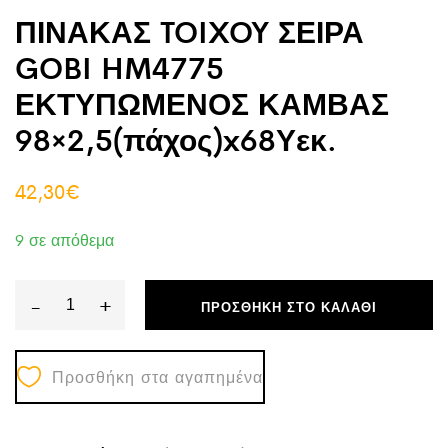
ΠΙΝΑΚΑΣ TOIXOY ΣΕΙΡΑ
GOBI HM4775
ΕΚΤΥΠΩΜΕΝΟΣ ΚΑΜΒΑΣ
98×2,5(πάχος)x68Υεκ.
42,30
€
9 σε απόθεμα
-
+
ΠΡΟΣΘΉΚΗ ΣΤΟ ΚΑΛΆΘΙ
ΠΙΝΑΚΑΣ
TOIXOY
Προσθήκη στα αγαπημένα
ΣΕΙΡΑ
GOBI
HM4775