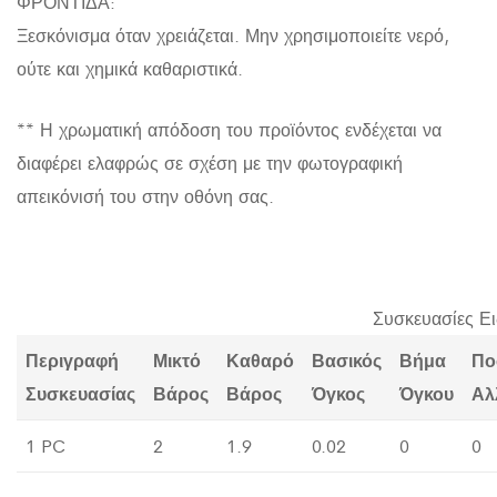
ΦΡΟΝΤΙΔΑ:
Ξεσκόνισμα όταν χρειάζεται. Μην χρησιμοποιείτε νερό,
ούτε και χημικά καθαριστικά.
** Η χρωματική απόδοση του προϊόντος ενδέχεται να
διαφέρει ελαφρώς σε σχέση με την φωτογραφική
απεικόνισή του στην οθόνη σας.
Συσκευασίες Ε
Περιγραφή
Μικτό
Καθαρό
Βασικός
Βήμα
Πο
Συσκευασίας
Βάρος
Βάρος
Όγκος
Όγκου
Αλ
1 PC
2
1.9
0.02
0
0