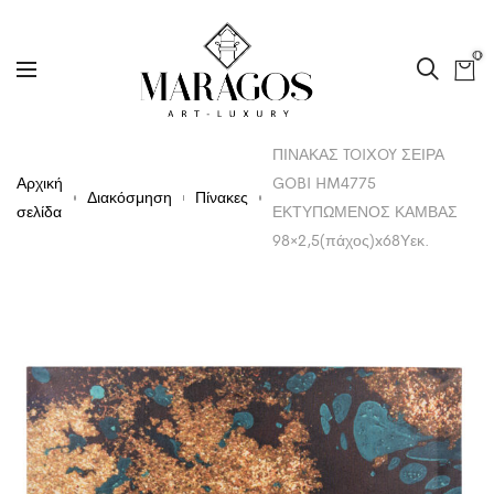
0
ΠΙΝΑΚΑΣ TOIXOY ΣΕΙΡΑ
Αρχική
GOBI HM4775
Διακόσμηση
Πίνακες
σελίδα
ΕΚΤΥΠΩΜΕΝΟΣ ΚΑΜΒΑΣ
98×2,5(πάχος)x68Υεκ.