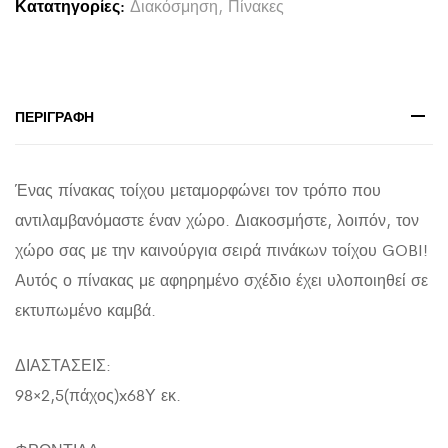
Κατατηγορίες:
Διακόσμηση
,
Πίνακες
ΕΚΤΥΠΩΜΕΝΟΣ
ΚΑΜΒΑΣ
98x2,5(πάχος)x68Υεκ.
quantity
ΠΕΡΙΓΡΑΦΉ
Ένας πίνακας τοίχου μεταμορφώνει τον τρόπο που
αντιλαμβανόμαστε έναν χώρο. Διακοσμήστε, λοιπόν, τον
χώρο σας με την καινούργια σειρά πινάκων τοίχου GOBI!
Αυτός ο πίνακας με αφηρημένο σχέδιο έχει υλοποιηθεί σε
εκτυπωμένο καμβά.
ΔΙΑΣΤΑΣΕΙΣ:
98×2,5(πάχος)x68Υ εκ.