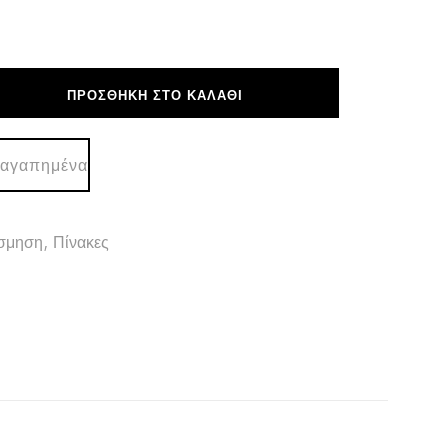
ΠΡΟΣΘΉΚΗ ΣΤΟ ΚΑΛΆΘΙ
 αγαπημένα
σμηση
,
Πίνακες