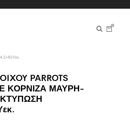
0
,5×82Υεκ.
TOIXOY PARROTS
Ε ΚΟΡΝΙΖΑ ΜΑΥΡΗ-
ΕΚΤΥΠΩΣΗ
Υεκ.