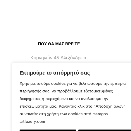
ΠΟΥ ΘΑ ΜΑΣ ΒΡΕΊΤΕ
Κομνηνών 45 Αλεξάνδρεια,
Ημαθίας - 59300
Εκτιμούμε το απόρρητό σας
info@maragos-artluxury.com
Χρησιμοποιούμε cookies για να βελτιώσουμε την εμπειρία
+30 2333401170
περιήγησής σας, να προβάλλουμε εξατομικευμένες
διαφημίσεις ή περιεχόμενο και να αναλύουμε την
+30 6930898907
επισκεψιμότητά μας. Κάνοντας κλικ στο "Αποδοχή όλων",
συναινείτε στη χρήση των cookies από maragos-
artluxury.com