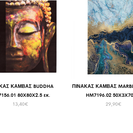
ΚΑΣ ΚΑΜΒΑΣ BUDDHA
ΠΙΝΑΚΑΣ ΚΑΜΒΑΣ MARBL
156.01 80X80X2.5 εκ.
HM7196.02 50X3X70
13,40
€
29,90
€