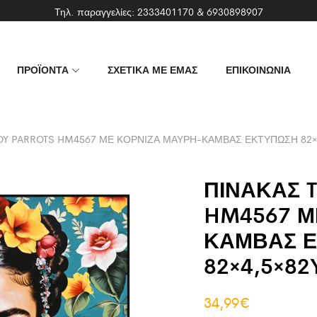
Τηλ. παραγγελίες:
2333401170
&
6930898907
ΠΡΟΪΟΝΤΑ
ΣΧΕΤΙΚΑ ΜΕ ΕΜΑΣ
ΕΠΙΚΟΙΝΩΝΙΑ
OY PARROTS HM4567 ΜΕ ΚΟΡΝΙΖΑ ΜΑΥΡΗ-ΚΑΜΒΑΣ ΕΚΤΥΠΩΣΗ 82×4
ΠΙΝΑΚΑΣ 
HM4567 Μ
ΚΑΜΒΑΣ 
82×4,5×82
34,99
€