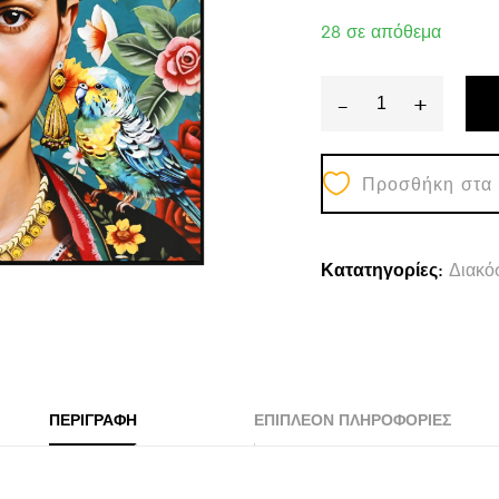
28 σε απόθεμα
-
+
ΠΙΝΑΚΑΣ
TOIXOY
Προσθήκη στα
PARROTS
HM4567
ΜΕ
Κατατηγορίες:
Διακό
ΚΟΡΝΙΖΑ
ΜΑΥΡΗ-
ΚΑΜΒΑΣ
ΕΚΤΥΠΩΣΗ
82x4,5x82Υεκ.
ΠΕΡΙΓΡΑΦΉ
ΕΠΙΠΛΈΟΝ ΠΛΗΡΟΦΟΡΊΕΣ
quantity