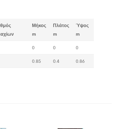
ιθμός
Μήκος
Πλάτος
Ύψος
μαχίων
m
m
m
0
0
0
0.85
0.4
0.86