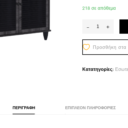
218 σε απόθεμα
-
+
ΠΑΠΟΥΤΣΟΘ
ΝΤΟΥΛΑΠΙ
Προσθήκη στα
MCKENNA
ΞΥΛ.3ΠΟΡΤΕ
HM2267.01
Κατατηγορίες:
Εσωτε
ΑΝΘΡΑΚΙ
112x30x68,5
cm
quantity
ΠΕΡΙΓΡΑΦΉ
ΕΠΙΠΛΈΟΝ ΠΛΗΡΟΦΟΡΊΕΣ