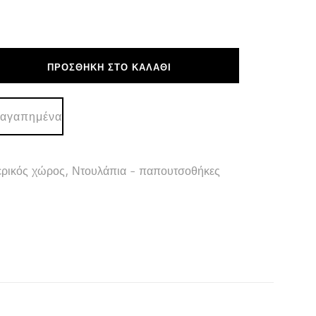
ΠΡΟΣΘΉΚΗ ΣΤΟ ΚΑΛΆΘΙ
ΗΚΗ-
 αγαπημένα
Σ
ρικός χώρος
,
Ντουλάπια - παπουτσοθήκες