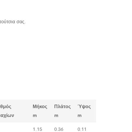
πούτσια σας.
ιθμός
Μήκος
Πλάτος
Ύψος
μαχίων
m
m
m
1.15
0.36
0.11