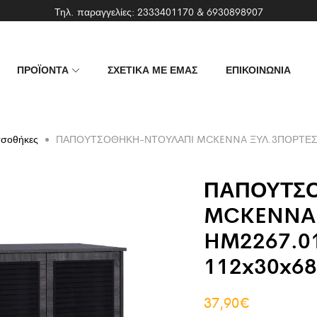
Τηλ. παραγγελίες:
2333401170
&
6930898907
ΠΡΟΪΟΝΤΑ
ΣΧΕΤΙΚΑ ΜΕ ΕΜΑΣ
ΕΠΙΚΟΙΝΩΝΙΑ
τσοθήκες
ΠΑΠΟΥΤΣΟΘΗΚΗ-ΝΤΟΥΛΑΠΙ MCKENNA ΞΥΛ.3ΠΟΡΤΕΣ H
ΠΑΠΟΥΤΣ
MCKENNA 
HM2267.0
112x30x68
37,90
€