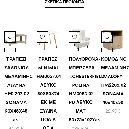
ΣΧΕΤΙΚΆ ΠΡΟΪΌΝΤΑ
ΤΡΑΠΕΖΙ
ΤΡΑΠΕΖΙ
ΠΟΛΥΘΡΟΝΑ-
ΚΟΜΟΔΙΝΟ
ΣΑΛΟΝΙΟΥ
MINIMAL
ΜΠΕΡΖΕΡΑ
ΜΕΛΑΜΙΝΗ
ΜΕΛΑΜΙΝΗΣ
HM0057.01
T.CHESTERFIELD
MALORY
ALAYNA
ΛΕΥΚΟ
POLINA
HM2205.02
HM2207.02
80Χ80Χ74
HM0053.02
SONAMA
SONAMA
ΕΚ ΜΕ
PU ΛΕΥΚΟ
40x40x50
90X45X45
ΞΥΛΙΝΑ
ΜΑΤ
22,99
€
εκ.
ΠΟΔΙΑ
83x75x107Yεκ.
44,90
€
ΟΞΙΑ
299,90
€