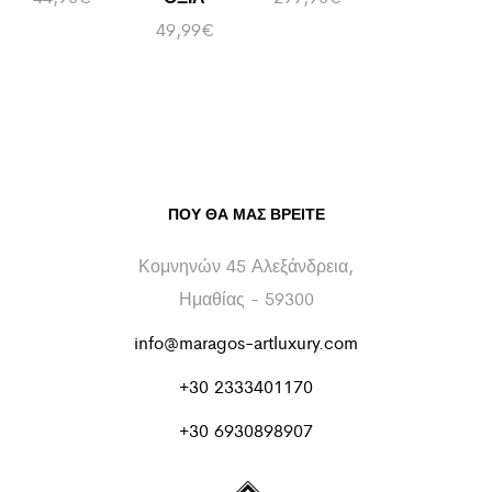
49,99
€
ΠΟΥ ΘΑ ΜΑΣ ΒΡΕΊΤΕ
Κομνηνών 45 Αλεξάνδρεια,
Ημαθίας - 59300
info@maragos-artluxury.com
+30 2333401170
+30 6930898907