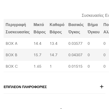
Συσκευασίες Ε
Περιγραφή
Μικτό
Καθαρό
Βασικός
Βήμα
Πο
Συσκευασίας
Βάρος
Βάρος
Όγκος
Όγκου
Αλ
BOX A
14.4
13.4
0.03577
0
0
BOX B
15.7
14.7
0.04307
0
0
BOX C
1.65
1
0.01515
0
0
ΕΠΙΠΛΈΟΝ ΠΛΗΡΟΦΟΡΊΕΣ