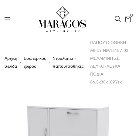
0
ΠΑΠΟΥΤΣΟΘΗΚΗ
MEDY HM18187.03
Αρχική
Εσωτερικός
Ντουλάπια -
ΜΕΛΑΜΙΝΗ ΣΕ
σελίδα
χώρος
παπουτσοθήκες
ΛΕΥΚΟ-ΛΕΥΚΑ
ΠΟΔΙΑ
86,5x30x109Υεκ