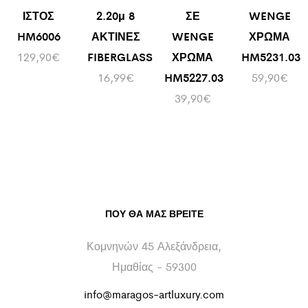
ΙΣΤΟΣ
2.20μ 8
ΣΕ
WENGE
HM6006
ΑΚΤΙΝΕΣ
WENGE
ΧΡΩΜΑ
129,90
€
FIBERGLASS
ΧΡΩΜΑ
HM5231.03
16,99
€
HM5227.03
59,90
€
39,90
€
ΠΟΥ ΘΑ ΜΑΣ ΒΡΕΊΤΕ
Κομνηνών 45 Αλεξάνδρεια,
Ημαθίας - 59300
info@maragos-artluxury.com