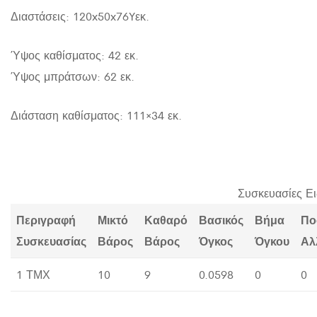
Διαστάσεις: 120x50x76Yεκ.
Ύψος καθίσματος: 42 εκ.
Ύψος μπράτσων: 62 εκ.
Διάσταση καθίσματος: 111×34 εκ.
Συσκευασίες Ε
Περιγραφή
Μικτό
Καθαρό
Βασικός
Βήμα
Πο
Συσκευασίας
Βάρος
Βάρος
Όγκος
Όγκου
Αλ
1 ΤΜΧ
10
9
0.0598
0
0