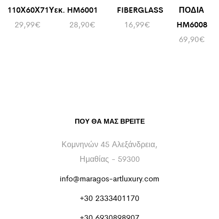
110Χ60Χ71Υεκ.
HM6001
FIBERGLASS
ΠΟΔΙΑ
29,99
€
28,90
€
16,99
€
HM6008
69,90
€
ΠΟΥ ΘΑ ΜΑΣ ΒΡΕΊΤΕ
Κομνηνών 45 Αλεξάνδρεια,
Ημαθίας - 59300
info@maragos-artluxury.com
+30 2333401170
+30 6930898907