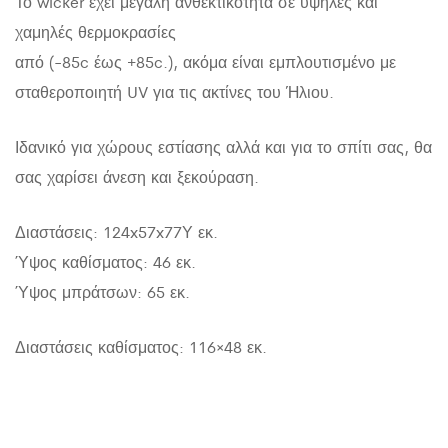
Το wicker έχει μεγάλη ανθεκτικότητα σε υψηλές και
χαμηλές θερμοκρασίες
από (-85c έως +85c.), ακόμα είναι εμπλουτισμένο με
σταθεροποιητή UV για τις ακτίνες του Ήλιου.
Ιδανικό για χώρους εστίασης αλλά και για το σπίτι σας, θα
σας χαρίσει άνεση και ξεκούραση.
Διαστάσεις: 124x57x77Υ εκ.
Ύψος καθίσματος: 46 εκ.
Ύψος μπράτσων: 65 εκ.
Διαστάσεις καθίσματος: 116×48 εκ.