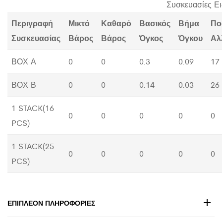
Συσκευασίες Ε
Περιγραφή
Μικτό
Καθαρό
Βασικός
Βήμα
Πο
Συσκευασίας
Βάρος
Βάρος
Όγκος
Όγκου
Αλ
ΒΟΧ Α
0
0
0.3
0.09
17
ΒΟΧ Β
0
0
0.14
0.03
26
1 STACK(16
0
0
0
0
0
PCS)
1 STACK(25
0
0
0
0
0
PCS)
ΕΠΙΠΛΈΟΝ ΠΛΗΡΟΦΟΡΊΕΣ