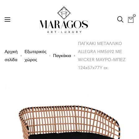
0
ΠΑΓΚΑΚΙ ΜΕΤΑΛΛΙΚΟ
Αρχική
Εξωτερικός
ALLEGRA HM5692 ΜΕ
Παγκάκια
σελίδα
χώρος
WICKER ΜΑΥΡΟ-ΜΠΕΖ
124x57x77Υ εκ.