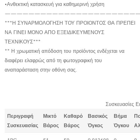
•Ανθεκτική κατασκευή για καθημερινή χρήση
———————————————————————
***Η ΣΥΝΑΡΜΟΛΟΓΗΣΗ ΤΟΥ ΠΡΟΙΟΝΤΟΣ ΘΑ ΠΡΕΠΕΙ
ΝΑ ΓΙΝΕΙ ΜΟΝΟ ΑΠΟ ΕΞΕΙΔΙΚΕΥΜΕΝΟΥΣ
ΤΕΧΝΙΚΟΥΣ***
** Η χρωματική απόδοση του προϊόντος ενδέχεται να
διαφέρει ελαφρώς από τη φωτογραφική του
αναπαράσταση στην οθόνη σας.
Συσκευασίες Ε
Περιγραφή
Μικτό
Καθαρό
Βασικός
Βήμα
Π
Συσκευασίας
Βάρος
Βάρος
Όγκος
Όγκου
Α
1PC
51
50
0.013608
0
0