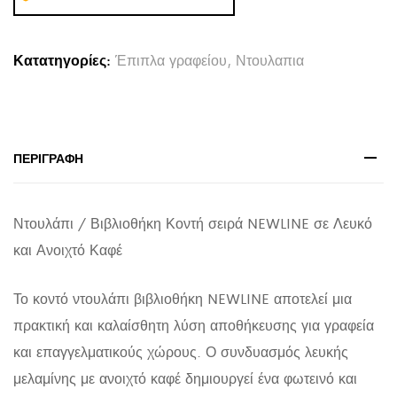
HM18282
ΜΕΛΑΜΙΝΗ
Κατατηγορίες:
Έπιπλα γραφείου
,
Ντουλαπια
ΛΕΥΚΗ
&
ΑΝΟΙΧΤΟ
ΚΑΦΕ
ΠΕΡΙΓΡΑΦΉ
120x40x110Υεκ.
quantity
Ντουλάπι / Βιβλιοθήκη Κοντή σειρά NEWLINE σε Λευκό
και Ανοιχτό Καφέ
Το κοντό ντουλάπι βιβλιοθήκη NEWLINE αποτελεί μια
πρακτική και καλαίσθητη λύση αποθήκευσης για γραφεία
και επαγγελματικούς χώρους. Ο συνδυασμός λευκής
μελαμίνης με ανοιχτό καφέ δημιουργεί ένα φωτεινό και