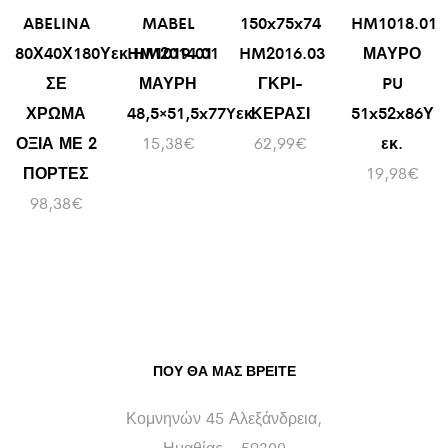
ABELINA
MABEL
150x75x74
HM1018.01
80Χ40Χ180Υεκ.HM2014.01
HM1019.01
HM2016.03
ΜΑΥΡΟ
ΣΕ
ΜΑΥΡΗ
ΓΚΡΙ-
PU
ΧΡΩΜΑ
48,5×51,5x77Yεκ.
ΚΕΡΑΣΙ
51x52x86Υ
ΟΞΙΑ ΜΕ 2
15,38
€
62,99
€
εκ.
ΠΟΡΤΕΣ
19,98
€
98,38
€
ΠΟΥ ΘΑ ΜΑΣ ΒΡΕΊΤΕ
Κομνηνών 45 Αλεξάνδρεια,
Ημαθίας - 59300