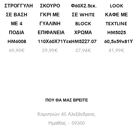
ΣΤΡΟΓΓΥΛΗ
ΣΚΟΥΡΟ
Φ60Χ2.5εκ.
LOOK
ΣΕ ΒΑΣΗ
ΓΚΡΙ ΜΕ
ΣΕ WHITE
ΚΑΦΕ ΜΕ
ΜΕ 4
ΓΥΑΛΙΝΗ
BLOCK
TEXTLINE
ΠΟΔΙΑ
ΕΠΙΦΑΝΕΙΑ
ΧΡΩΜΑ
HM5025
HM6008
110Χ60Χ71Υεκ.
HM5227.07
60,5x59x81Υ
69,90
€
29,99
€
27,94
€
41,99
€
ΠΟΥ ΘΑ ΜΑΣ ΒΡΕΊΤΕ
Κομνηνών 45 Αλεξάνδρεια,
Ημαθίας - 59300