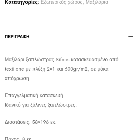
Κατατηγορίες:
Εξωτερικός χώρος
,
Μαξιλάρια
ΜΟΚΑ
HM11236.04T
196(117+1+78)x58x9εκ.
quantity
ΠΕΡΙΓΡΑΦΉ
Μαξιλάρι ξαπλώστρας Sifnos κατασκευασμένο από
textilene με πλέξη 2×1 και 600gr/m2, σε μόκα
απόχρωση.
Επαγγελματική κατασκευή.
Ιδανικό για ξύλινες ξαπλώστρες.
Διαστάσεις: 58×196 εκ.
Πάχος: 8 εκ.