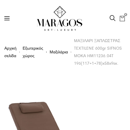
0
ΜΑΞΙΛΑΡΙ ΞΑΠΛΩΣΤΡΑΣ
Αρχική
Εξωτερικός
TEXTILENE 600gr SIFNOS
Μαξιλάρια
σελίδα
χώρος
ΜΟΚΑ HM11236.04T
196(117+1+78)x58x9εκ.