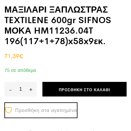
ΜΑΞΙΛΑΡΙ ΞΑΠΛΩΣΤΡΑΣ
TEXTILENE 600gr SIFNOS
ΜΟΚΑ HM11236.04T
196(117+1+78)x58x9εκ.
71,39
€
75 σε απόθεμα
-
+
ΠΡΟΣΘΉΚΗ ΣΤΟ ΚΑΛΆΘΙ
ΜΑΞΙΛΑΡΙ
ΞΑΠΛΩΣΤΡΑΣ
Προσθήκη στα αγαπημένα
TEXTILENE
600gr
SIFNOS