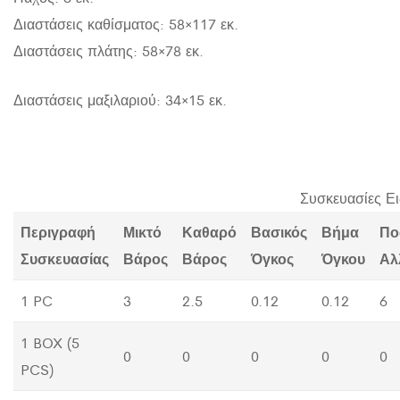
Διαστάσεις καθίσματος: 58×117 εκ.
Διαστάσεις πλάτης: 58×78 εκ.
Διαστάσεις μαξιλαριού: 34×15 εκ.
Συσκευασίες Ε
Περιγραφή
Μικτό
Καθαρό
Βασικός
Βήμα
Πο
Συσκευασίας
Βάρος
Βάρος
Όγκος
Όγκου
Αλ
1 PC
3
2.5
0.12
0.12
6
1 BOX (5
0
0
0
0
0
PCS)