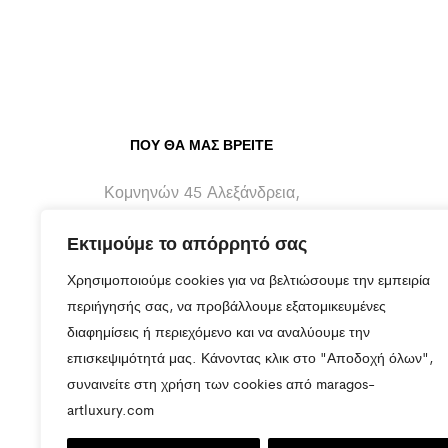
ΠΟΥ ΘΑ ΜΑΣ ΒΡΕΊΤΕ
Κομνηνών 45 Αλεξάνδρεια,
Ημαθίας - 59300
Εκτιμούμε το απόρρητό σας
info@maragos-artluxury.com
Χρησιμοποιούμε cookies για να βελτιώσουμε την εμπειρία
+30 2333401170
περιήγησής σας, να προβάλλουμε εξατομικευμένες
διαφημίσεις ή περιεχόμενο και να αναλύουμε την
+30 6930898907
επισκεψιμότητά μας. Κάνοντας κλικ στο "Αποδοχή όλων",
συναινείτε στη χρήση των cookies από maragos-
artluxury.com