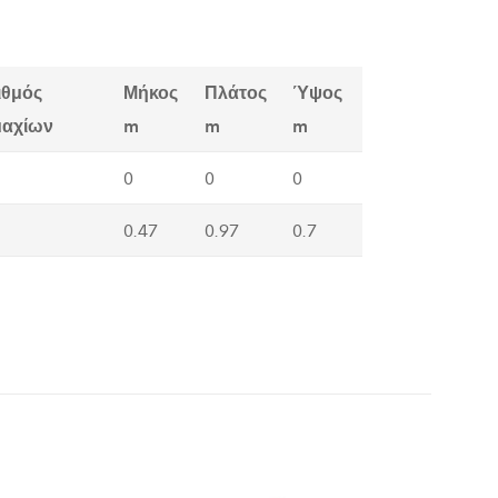
ιθμός
Μήκος
Πλάτος
Ύψος
μαχίων
m
m
m
0
0
0
0.47
0.97
0.7