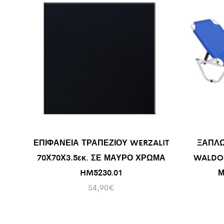
ΕΠΙΦΑΝΕΙΑ ΤΡΑΠΕΖΙΟΥ WERZALIT
ΞΑΠΛΩ
70Χ70Χ3.5εκ. ΣΕ ΜΑΥΡΟ ΧΡΩΜΑ
WALDO 
HM5230.01
Μ
54,90
€