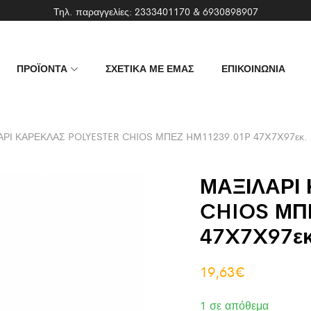
Τηλ. παραγγελίες:
2333401170
&
6930898907
ΠΡΟΪΟΝΤΑ
ΣΧΕΤΙΚΑ ΜΕ ΕΜΑΣ
ΕΠΙΚΟΙΝΩΝΙΑ
ΑΡΙ ΚΑΡΕΚΛΑΣ POLYESTER CHIOS ΜΠΕΖ HM11239.01P 47X7X97εκ.
ΜΑΞΙΛΑΡΙ
CHIOS ΜΠ
47X7X97εκ
19,63
€
1 σε απόθεμα