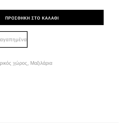
ΠΡΟΣΘΉΚΗ ΣΤΟ ΚΑΛΆΘΙ
 αγαπημένα
ρικός χώρος
,
Μαξιλάρια