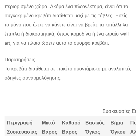
περιορισμένο χώρο. Ακόμα ένα πλεονέκτημα, είναι ότι το
συγκεκριμένο κρεβάτι διατίθεται μαζί με τις τάβλες. Εσείς
το μόνο που έχετε να κάνετε είναι να βρείτε τα κατάλληλα
έπιπλα ή διακοσμητικά, όπως κομοδίνα ή ένα ωραίο wall-
art, για να πλαισιώσετε αυτό το όμορφο κρεβάτι.
Παρατηρήσεις
Το κρεβάτι διατίθεται σε πακέτο αμοντάριστο με αναλυτικές
οδηγίες συναρμολόγησης.
Συσκευασίες Ε
Περιγραφή
Μικτό
Καθαρό
Βασικός
Βήμα
Π
Συσκευασίας
Βάρος
Βάρος
Όγκος
Όγκου
Α