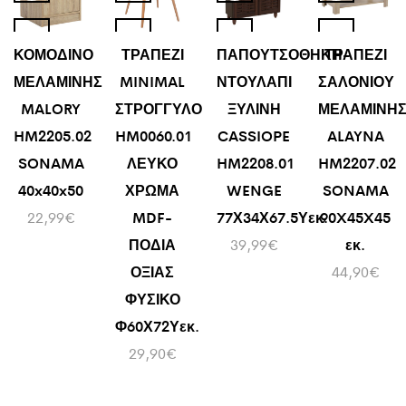
ΚΟΜΟΔΙΝΟ
ΤΡΑΠΕΖΙ
ΠΑΠΟΥΤΣΟΘΗΚΗ-
ΤΡΑΠΕΖΙ
ΜΕΛΑΜΙΝΗΣ
MINIMAL
ΝΤΟΥΛΑΠΙ
ΣΑΛΟΝΙΟΥ
MALORY
ΣΤΡΟΓΓΥΛΟ
ΞΥΛΙΝΗ
ΜΕΛΑΜΙΝΗ
HM2205.02
HM0060.01
CASSIOPE
ALAYNA
SONAMA
ΛΕΥΚΟ
HM2208.01
HM2207.02
40x40x50
ΧΡΩΜΑ
WENGE
SONAMA
22,99
€
MDF-
77Χ34Χ67.5Υεκ.
90X45X45
ΠΟΔΙΑ
39,99
€
εκ.
ΟΞΙΑΣ
44,90
€
ΦΥΣΙΚΟ
Φ60Χ72Υεκ.
29,90
€