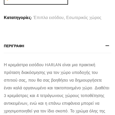
ΡΑΦΙΑ
HARLAN
Κατατηγορίες:
Έπιπλα εισόδου
,
Εσωτερικός χώρος
HM8973.13
ΜΕΛΑΜΙΝΗ
ΣΕ
ΦΥΣΙΚΟ-
ΠΕΡΙΓΡΑΦΉ
ΜΑΥΡΟ
ΜΑΡΜΑΡΟ
Η κρεμάστρα εισόδου HARLAN είναι μια πρακτική
99,5x15x61Υεκ
πρόταση διακόσμησης για τον χώρο υποδοχής του
quantity
σπιτιού σας, που θα σας βοηθήσει να δημιουργήσετε
έναν καλά οργανωμένο και τακτοποιημένο χώρο. Διαθέτει
3 κρεμάστρες και 4 τετράγωνους χώρους τοποθέτησης
αντικειμένων, ενώ και η επάνω επιφάνεια μπορεί να
χρησιμοποιηθεί για τον ίδιο σκοπό. Το χρώμα όλης της