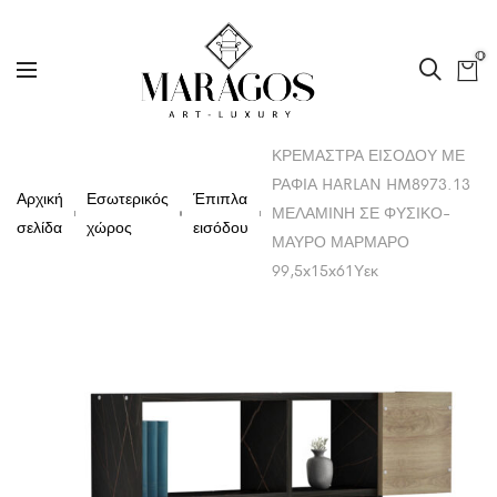
0
ΚΡΕΜΑΣΤΡΑ ΕΙΣΟΔΟΥ ΜΕ
ΡΑΦΙΑ HARLAN HM8973.13
Αρχική
Εσωτερικός
Έπιπλα
ΜΕΛΑΜΙΝΗ ΣΕ ΦΥΣΙΚΟ-
σελίδα
χώρος
εισόδου
ΜΑΥΡΟ ΜΑΡΜΑΡΟ
99,5x15x61Υεκ