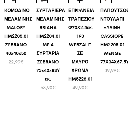
ΚΟΜΟΔΙΝΟ
ΣΥΡΤΑΡΙΕΡΑ
ΕΠΙΦΑΝΕΙΑ
ΠΑΠΟΥΤΣΟ
ΜΕΛΑΜΙΝΗΣ
ΜΕΛΑΜΙΝΗΣ
ΤΡΑΠΕΖΙΟΥ
ΝΤΟΥΛΑΠΙ
MALORY
BRIANA
Φ70Χ2.5εκ.
ΞΥΛΙΝΗ
HM2205.01
HM2204.01
190
CASSIOPE
ZEBRANO
ME 4
WERZALIT
HM2208.01
40x40x50
ΣΥΡΤΑΡΙΑ
ΣΕ
WENGE
22,99
€
ZEBRANO
ΜΑΥΡΟ
77Χ34Χ67.5Υ
75x40x83Υ
ΧΡΩΜΑ
39,99
€
εκ.
HM5228.01
68,90
€
49,90
€