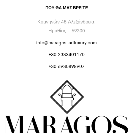
ΠΟΥ ΘΑ ΜΑΣ ΒΡΕΊΤΕ
Κομνηνών 45 Αλεξάνδρεια,
Ημαθίας - 59300
info@maragos-artluxury.com
+30 2333401170
+30 6930898907