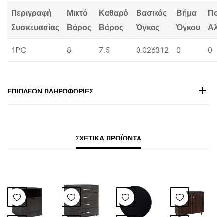
Περιγραφή
Μικτό
Καθαρό
Βασικός
Βήμα
Π
Συσκευασίας
Βάρος
Βάρος
Όγκος
Όγκου
Α
1PC
8
7.5
0.026312
0
0
ΕΠΙΠΛΈΟΝ ΠΛΗΡΟΦΟΡΊΕΣ
ΣΧΕΤΙΚΆ ΠΡΟΪΌΝΤΑ