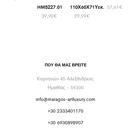
HM5227.01
110Χ60Χ71Υεκ.
57,61
€
39,90
€
29,99
€
ΠΟΥ ΘΑ ΜΑΣ ΒΡΕΊΤΕ
Κομνηνών 45 Αλεξάνδρεια,
Ημαθίας - 59300
info@maragos-artluxury.com
+30 2333401170
+30 6930898907