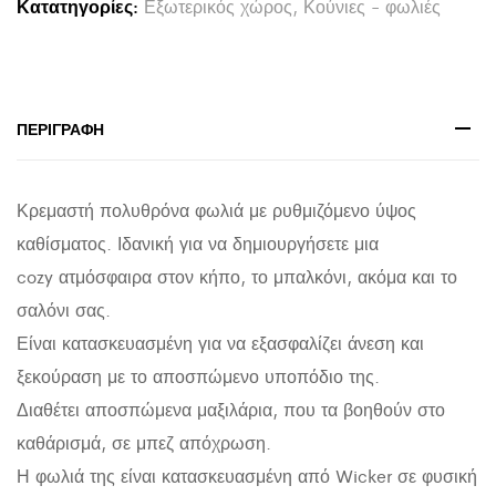
Κατατηγορίες:
Εξωτερικός χώρος
,
Κούνιες - φωλιές
ΜΑΞΙΛΑΡΙ
ΚΑΙ
ΥΠΟΠΟΔΙΟ
HM5755.01
ΠΕΡΙΓΡΑΦΉ
Φ105x195Υ
εκ.
Κρεμαστή πολυθρόνα φωλιά με ρυθμιζόμενο ύψος
quantity
καθίσματος. Ιδανική για να δημιουργήσετε μια
cozy ατμόσφαιρα στον κήπο, το μπαλκόνι, ακόμα και το
σαλόνι σας.
Είναι κατασκευασμένη για να εξασφαλίζει άνεση και
ξεκούραση με το αποσπώμενο υποπόδιο της.
Διαθέτει αποσπώμενα μαξιλάρια, που τα βοηθούν στο
καθάρισμά, σε μπεζ απόχρωση.
Η φωλιά της είναι κατασκευασμένη από Wicker σε φυσική