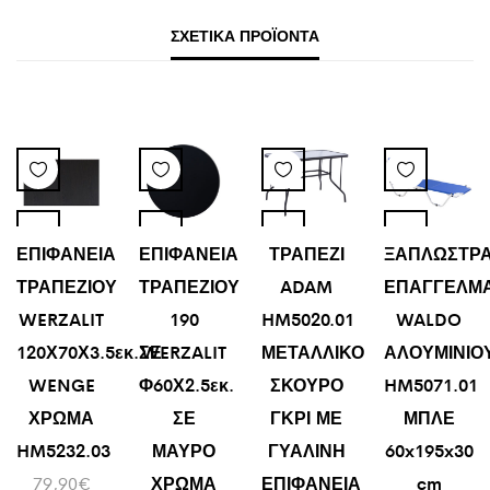
ΣΧΕΤΙΚΆ ΠΡΟΪΌΝΤΑ
ΕΠΙΦΑΝΕΙΑ
ΕΠΙΦΑΝΕΙΑ
ΤΡΑΠΕΖΙ
ΞΑΠΛΩΣΤΡ
ΤΡΑΠΕΖΙΟΥ
ΤΡΑΠΕΖΙΟΥ
ADAM
ΕΠΑΓΓΕΛΜΑ
WERZALIT
190
HM5020.01
WALDO
120Χ70Χ3.5εκ.ΣΕ
WERZALIT
ΜΕΤΑΛΛΙΚΟ
ΑΛΟΥΜΙΝΙΟ
WENGE
Φ60Χ2.5εκ.
ΣΚΟΥΡΟ
HM5071.01
ΧΡΩΜΑ
ΣΕ
ΓΚΡΙ ΜΕ
ΜΠΛΕ
HM5232.03
ΜΑΥΡΟ
ΓΥΑΛΙΝΗ
60x195x30
79,90
€
ΧΡΩΜΑ
ΕΠΙΦΑΝΕΙΑ
cm