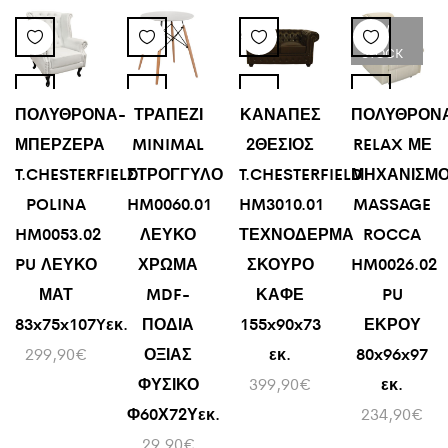
LOW
STOCK
ΠΟΛΥΘΡΟΝΑ-
ΤΡΑΠΕΖΙ
ΚΑΝΑΠΕΣ
ΠΟΛΥΘΡΟΝ
ΜΠΕΡΖΕΡΑ
MINIMAL
2ΘΕΣΙΟΣ
RELAX ΜΕ
T.CHESTERFIELD
ΣΤΡΟΓΓΥΛΟ
T.CHESTERFIELD
ΜΗΧΑΝΙΣΜ
POLINA
HM0060.01
HM3010.01
MASSAGE
HM0053.02
ΛΕΥΚΟ
ΤΕΧΝΟΔΕΡΜΑ
ROCCA
PU ΛΕΥΚΟ
ΧΡΩΜΑ
ΣΚΟΥΡΟ
HM0026.02
ΜΑΤ
MDF-
ΚΑΦΕ
PU
83x75x107Yεκ.
ΠΟΔΙΑ
155x90x73
ΕΚΡΟΥ
299,90
€
ΟΞΙΑΣ
εκ.
80x96x97
ΦΥΣΙΚΟ
399,90
€
εκ.
Φ60Χ72Υεκ.
234,90
€
29,90
€