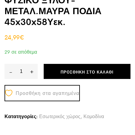
ΜΕΤΑΛ.ΜΑΥΡΑ ΠΟΔΙΑ
45x30x58Υεκ.
24,99
€
29 σε απόθεμα
-
+
ΠΡΟΣΘΉΚΗ ΣΤΟ ΚΑΛΆΘΙ
ΚΟΜΟΔΙΝΟ
TODD
Προσθήκη στα αγαπημένα
HM18184.04
ΜΕΛΑΜΙΝΗ
ΦΥΣΙΚΟ
Κατατηγορίες:
Εσωτερικός χώρος
,
Κομοδίνα
ΞΥΛΟΥ-
ΜΕΤΑΛ.ΜΑΥΡΑ