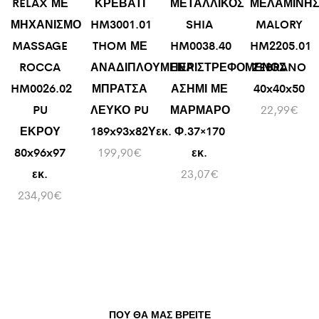
RELAX ΜΕ
ΚΡΕΒΑΤΙ
ΜΕΤΑΛΛΙΚΟΣ
ΜΕΛΑΜΙΝΗ
ΜΗΧΑΝΙΣΜΟ
HM3001.01
SHIA
MALORY
MASSAGE
THOM ΜΕ
HM0038.40
HM2205.01
ROCCA
ΑΝΑΔΙΠΛΟΥΜΕΝΑ
ΠΕΡΙΣΤΡΕΦΟΜΕΝΟΣ
ZEBRANO
HM0026.02
ΜΠΡΑΤΣΑ
ΑΣΗΜΙ ΜΕ
40x40x50
PU
ΛΕΥΚΟ PU
ΜΑΡΜΑΡΟ
22,99
€
ΕΚΡΟΥ
189x93x82Υεκ.
Φ.37×170
80x96x97
199,90
€
εκ.
εκ.
23,07
€
234,90
€
ΠΟΥ ΘΑ ΜΑΣ ΒΡΕΊΤΕ