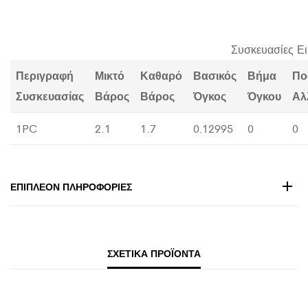
Συσκευασίες Ε
Περιγραφή
Μικτό
Καθαρό
Βασικός
Βήμα
Πο
Συσκευασίας
Βάρος
Βάρος
Όγκος
Όγκου
Αλ
1PC
2.1
1.7
0.12995
0
0
ΕΠΙΠΛΈΟΝ ΠΛΗΡΟΦΟΡΊΕΣ
ΣΧΕΤΙΚΆ ΠΡΟΪΌΝΤΑ