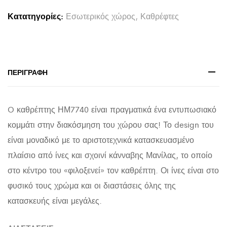
ΙΝΕΣ
Κατατηγορίες:
Εσωτερικός χώρος
,
Καθρέφτες
ΑΜΠΑΚΑ
ΣΕ
ΧΡΩΜΑ
ΦΥΣΙΚΟ
ΠΕΡΙΓΡΑΦΉ
110x5x110Υεκ.HM7740
quantity
O καθρέπτης ΗΜ7740 είναι πραγματικά ένα εντυπωσιακό
κομμάτι στην διακόσμηση του χώρου σας! Το design του
είναι μοναδικό με το αριστοτεχνικά κατασκευασμένο
πλαίσιο από ίνες και σχοινί κάνναβης Μανίλας, το οποίο
στο κέντρο του «φιλοξενεί» τον καθρέπτη. Οι ίνες είναι στο
φυσικό τους χρώμα και οι διαστάσεις όλης της
κατασκευής είναι μεγάλες.