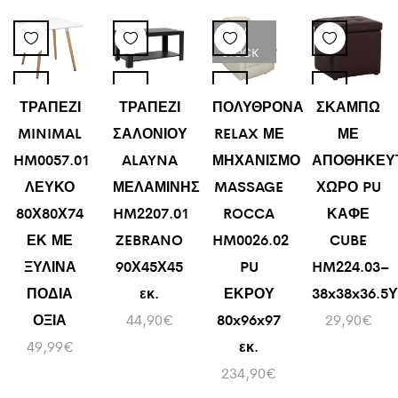
LOW
STOCK
ΤΡΑΠΕΖΙ
ΤΡΑΠΕΖΙ
ΠΟΛΥΘΡΟΝΑ
ΣΚΑΜΠΩ
MINIMAL
ΣΑΛΟΝΙΟΥ
RELAX ΜΕ
ΜΕ
HM0057.01
ALAYNA
ΜΗΧΑΝΙΣΜΟ
ΑΠΟΘΗΚΕΥ
ΛΕΥΚΟ
ΜΕΛΑΜΙΝΗΣ
MASSAGE
ΧΩΡΟ PU
80Χ80Χ74
HM2207.01
ROCCA
ΚΑΦΕ
ΕΚ ΜΕ
ZEBRANO
HM0026.02
CUBE
ΞΥΛΙΝΑ
90Χ45Χ45
PU
HM224.03–
ΠΟΔΙΑ
εκ.
ΕΚΡΟΥ
38x38x36.5Υ
ΟΞΙΑ
44,90
€
80x96x97
29,90
€
49,99
€
εκ.
234,90
€